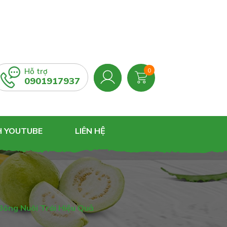
Hỗ trợ
0
0901917937
H YOUTUBE
LIÊN HỆ
Bông Nuôi Trái Hiệu Quả