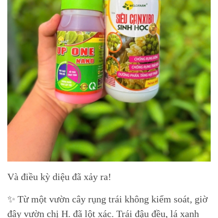
Và điều kỳ diệu đã xảy ra!
✨ Từ một vườn cây rụng trái không kiểm soát, giờ
đây vườn chị H. đã lột xác. Trái đậu đều, lá xanh