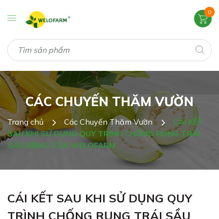
0
CÁC CHUYẾN THĂM VƯỜN
Trang chủ
Các Chuyến Thăm Vườn
CÁI KẾT
SAU KHI SỬ DỤNG QUY TRÌNH CHỐNG RỤNG TRÁI
SẦU RIÊNG CỦA WELOFARM
CÁI KẾT SAU KHI SỬ DỤNG QUY
TRÌNH CHỐNG RỤNG TRÁI SẦU