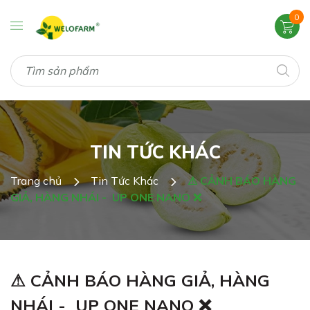
0
TIN TỨC KHÁC
Trang chủ
Tin Tức Khác
⚠ CẢNH BÁO HÀNG
GIẢ, HÀNG NHÁI - UP ONE NANO ❌
⚠ CẢNH BÁO HÀNG GIẢ, HÀNG
NHÁI - UP ONE NANO ❌