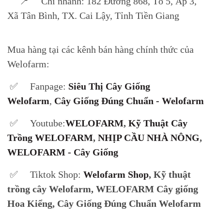
📍 Chi nhánh: 182 Đường 868, Tổ 5, Ấp 3,
Xã Tân Bình, TX. Cai Lậy, Tỉnh Tiền Giang
Mua hàng tại các kênh bán hàng chính thức của
Welofarm:
✅ Fanpage:
Siêu Thị Cây Giống
Welofarm
,
Cây Giống Đúng Chuẩn - Welofarm
✅ Youtube:
WELOFARM
,
Kỹ Thuật Cây
Trồng WELOFARM
,
NHỊP CẦU NHÀ NÔNG
,
WELOFARM - Cây Giống
✅ Tiktok Shop:
Welofarm Shop
, Kỹ thuật
trồng cây Welofarm, WELOFARM Cây giống
Hoa Kiểng, Cây Giống Đúng Chuẩn Welofarm