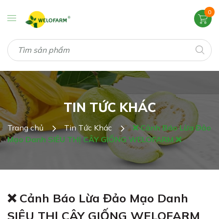
0
TIN TỨC KHÁC
Trang chủ
Tin Tức Khác
❌ Cảnh Báo Lừa Đảo
Mạo Danh SIÊU THỊ CÂY GIỐNG WELOFARM ❌
❌ Cảnh Báo Lừa Đảo Mạo Danh
SIÊU THỊ CÂY GIỐNG WELOFARM