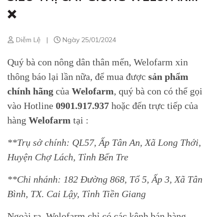
❌
Diễm Lệ
|
Ngày 25/01/2024
Quý bà con nông dân thân mến, Welofarm xin
thông báo lại lần nữa, để mua được
sản phẩm
chính hãng
của
Welofarm
, quý bà con có thể gọi
vào Hotline
0901.917.937
hoặc đến trực tiếp của
hàng
Welofarm
tại :
**Trụ sở chính: QL57, Ấp Tân An, Xã Long Thới,
Huyện Chợ Lách, Tỉnh Bến Tre
**Chi nhánh: 182 Đường 868, Tổ 5, Ấp 3, Xã Tân
Bình, TX. Cai Lậy, Tỉnh Tiền Giang
Ngoài ra, Welofarm chỉ có các kênh bán hàng