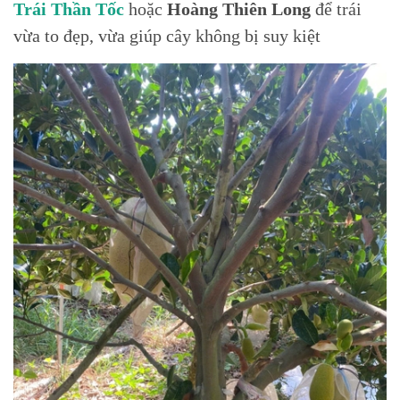
Trái Thần Tốc
hoặc
Hoàng Thiên Long
để trái
vừa to đẹp, vừa giúp cây không bị suy kiệt