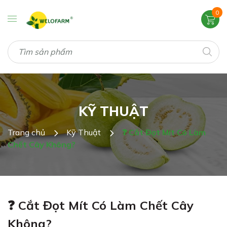
0
KỸ THUẬT
Trang chủ
Kỹ Thuật
❓ Cắt Đọt Mít Có Làm
Chết Cây Không?
❓ Cắt Đọt Mít Có Làm Chết Cây
Không?