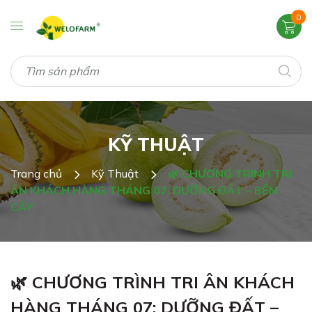
0
KỸ THUẬT
Trang chủ
Kỹ Thuật
🌿 CHƯƠNG TRÌNH TRI
ÂN KHÁCH HÀNG THÁNG 07: DƯỠNG ĐẤT – BỀN
CÂY
🌿 CHƯƠNG TRÌNH TRI ÂN KHÁCH
HÀNG THÁNG 07: DƯỠNG ĐẤT –