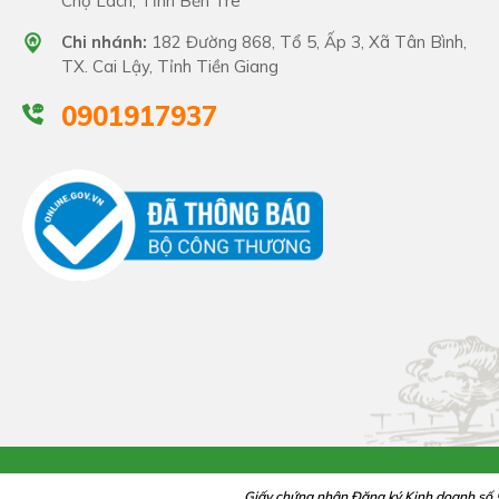
Chợ Lách, Tỉnh Bến Tre
Chi nhánh:
182 Đường 868, Tổ 5, Ấp 3, Xã Tân Bình,
TX. Cai Lậy, Tỉnh Tiền Giang
0901917937
Giấy chứng nhận Đăng ký Kinh doanh số 