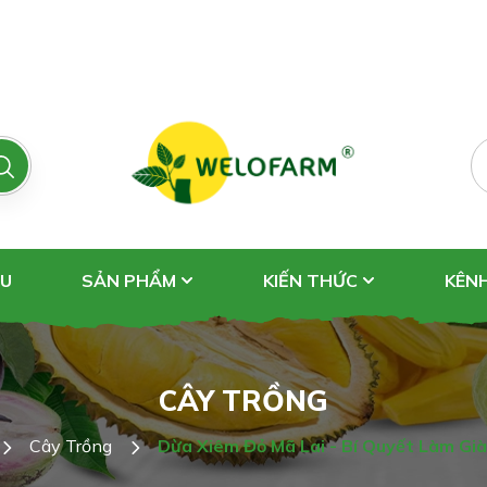
ỆU
SẢN PHẨM
KIẾN THỨC
KÊN
CÂY TRỒNG
Cây Trồng
Dừa Xiêm Đỏ Mã Lai - Bí Quyết Làm Gi