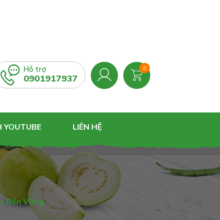
Hỗ trợ
0
0901917937
H YOUTUBE
LIÊN HỆ
àu Bền Vững