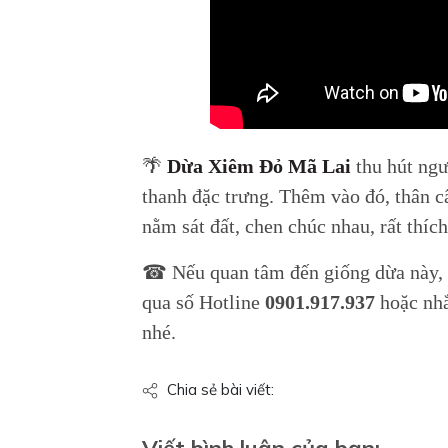
🌴
Dừa Xiêm Đỏ Mã Lai
thu hút ngư
thanh đặc trưng. Thêm vào đó, thân c
nằm sát đất, chen chúc nhau, rất thích
☎ Nếu quan tâm đến giống dừa này, q
qua số Hotline
0901.917.937
hoặc nhắ
nhé.
Chia sẻ bài viết:
Viết bình luận của bạn: