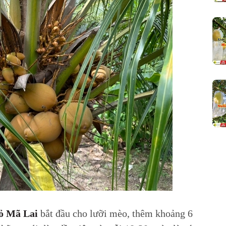
ỏ Mã Lai
bắt đầu cho lưỡi mèo, thêm khoảng 6