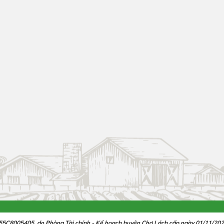
55C8005405, do Phòng Tài chính - Kế hoạch huyện Chợ Lách cấp ngày 01/11/2020,