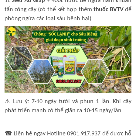
1L
Siêu Áo Giáp
+ 400L nước để ngừa nấm khuẩn
tấn công cây (có thể kết hợp thêm
thuốc BVTV
để
phòng ngừa các loại sâu bệnh hại)
⚠
Lưu ý: 7-10 ngày tưới và phun 1 lần. Khi cây
phát triển mạnh có thể giãn ra 10-15 ngày/lần
☎
Liên hệ ngay Hotline 0901.917.937 để được hỗ