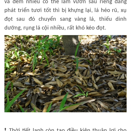
và đêm nhiều có thể làm vườn sầu riêng đang
phát triển tươi tốt thì bị khựng lại, lá héo rũ, xụ
đọt sau đó chuyển sang vàng lá, thiếu dinh
dưỡng, rụng lá cội nhiều, rất khó kéo đọt.
❗
Thời tiết lạnh còn tạo điều kiện thuận lợi cho