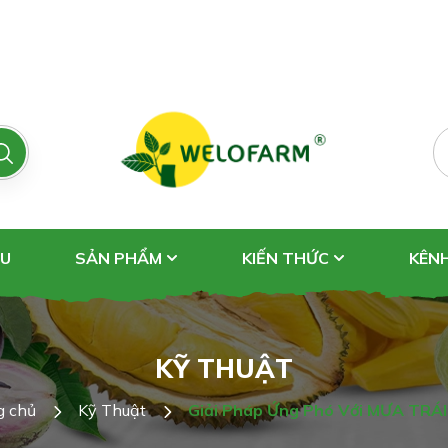
ỆU
SẢN PHẨM
KIẾN THỨC
KÊN
KỸ THUẬT
g chủ
Kỹ Thuật
Giải Pháp Ứng Phó Với MƯA TRÁ