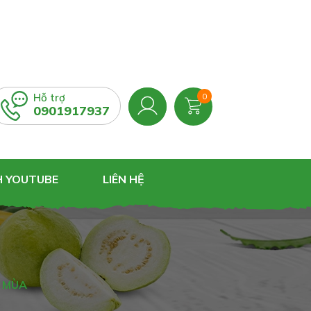
Hỗ trợ
0
0901917937
H YOUTUBE
LIÊN HỆ
I MÙA