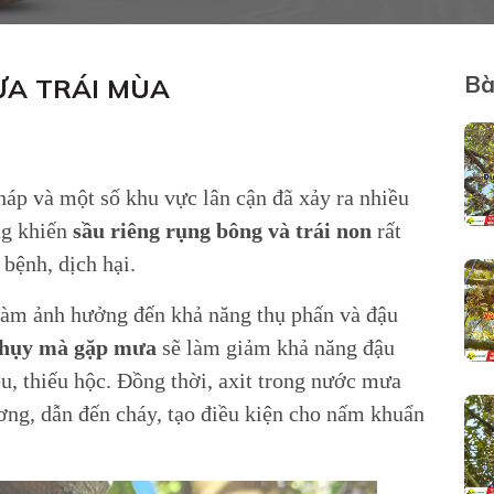
Bà
MƯA TRÁI MÙA
háp và một số khu vực lân cận đã xảy ra nhiều
ng khiến
sầu riêng rụng bông và trái non
rất
 bệnh, dịch hại.
 làm ảnh hưởng đến khả năng thụ phấn và đậu
nhụy mà gặp mưa
sẽ làm giảm khả năng đậu
ều, thiếu hộc. Đồng thời, axit trong nước mưa
ương, dẫn đến cháy, tạo điều kiện cho nấm khuẩn