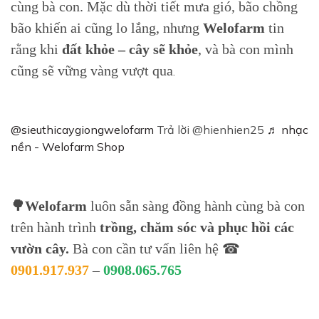
cùng bà con. Mặc dù thời tiết mưa gió, bão chồng
bão khiến ai cũng lo lắng, nhưng
Welofarm
tin
rằng khi
đất khỏe – cây sẽ khỏe
, và bà con mình
cũng sẽ vững vàng vượt qua
.
@sieuthicaygiongwelofarm
Trả lời @hienhien25
♬ nhạc
nền - Welofarm Shop
🌳Welofarm
luôn sẵn sàng đồng hành cùng bà con
trên hành trình
trồng, chăm sóc và phục hồi các
vườn cây.
Bà con cần tư vấn liên hệ ☎
0901.917.937
–
0908.065.765