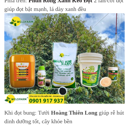
Phía trên:
Phun Rồng Xanh Kéo Đọt
2 lần/cơi đọt
giúp đọt bật mạnh, lá dày xanh đều
Khi đọt bung: Tưới
Hoàng Thiên Long
giúp rễ hút
dinh dưỡng tốt, cây khỏe bền