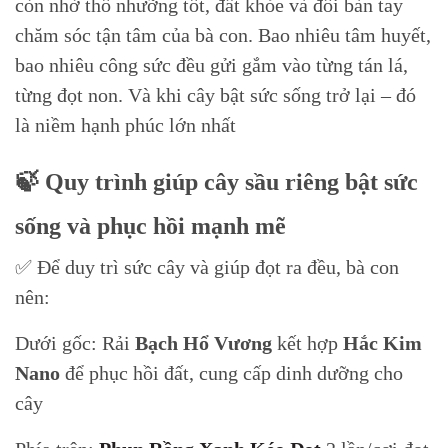
còn nhờ thổ nhưỡng tốt, đất khỏe và đôi bàn tay
chăm sóc tận tâm của bà con. Bao nhiêu tâm huyết,
bao nhiêu công sức đều gửi gắm vào từng tán lá,
từng đọt non. Và khi cây bật sức sống trở lại – đó
là niềm hạnh phúc lớn nhất
🍃 Quy trình giúp cây sầu riêng bật sức
sống và phục hồi mạnh mẽ
✅ Để duy trì sức cây và giúp đọt ra đều, bà con
nên:
Dưới gốc: Rải
Bạch Hổ Vương
kết hợp
Hắc Kim
Nano
để phục hồi đất, cung cấp dinh dưỡng cho
cây