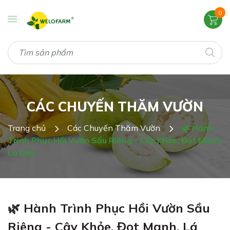
0
CÁC CHUYẾN THĂM VƯỜN
Trang chủ
Các Chuyến Thăm Vườn
🌿 Hành
Trình Phục Hồi Vườn Sầu Riêng - Cây Khỏe, Đọt Mạnh,
Lá Dày
🌿 Hành Trình Phục Hồi Vườn Sầu
Riêng - Cây Khỏe, Đọt Mạnh, Lá