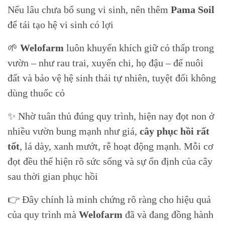
Nếu lâu chưa bổ sung vi sinh, nên thêm
Pama Soil
để tái tạo hệ vi sinh có lợi
🌱
Welofarm
luôn khuyến khích giữ cỏ thấp trong
vườn – như rau trai, xuyến chi, họ đậu – để nuôi
đất và bảo vệ hệ sinh thái tự nhiên, tuyệt đối không
dùng thuốc cỏ
✨ Nhờ tuân thủ đúng quy trình, hiện nay đọt non ở
nhiều vườn bung mạnh như giá,
cây phục hồi rất
tốt
, lá dày, xanh mướt, rễ hoạt động mạnh. Mỗi cơ
đọt đều thể hiện rõ sức sống và sự ổn định của cây
sau thời gian phục hồi
👉 Đây chính là minh chứng rõ ràng cho hiệu quả
của quy trình mà
Welofarm
đã và đang đồng hành