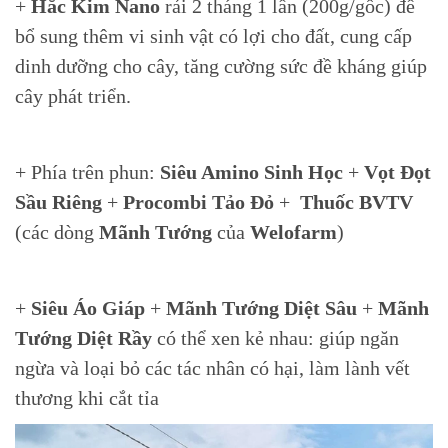
+
Hắc Kim Nano
rải 2 tháng 1 lần (200g/gốc) để
bổ sung thêm vi sinh vật có lợi cho đất, cung cấp
dinh dưỡng cho cây, tăng cường sức đề kháng giúp
cây phát triển.
+ Phía trên phun:
Siêu Amino Sinh Học
+
Vọt Đọt
Sầu Riêng
+
Procombi Tảo Đỏ
+
Thuốc BVTV
(các dòng
Mãnh Tướng
của
Welofarm
)
+
Siêu Áo Giáp
+
Mãnh Tướng Diệt Sâu
+
Mãnh
Tướng Diệt Rầy
có thể xen kẻ nhau: giúp ngăn
ngừa và loại bỏ các tác nhân có hại, làm lành vết
thương khi cắt tỉa