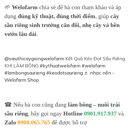
🌱
Welofarm
chia sẻ để bà con tham khảo và áp
dụng
đúng kỹ thuật, đúng thời điểm
, giúp
cây
sầu riêng sinh trưởng cân đối, nhẹ cây và bền
vườn lâu dài
.
@sieuthicaygiongwelofarm
Kết Quả Kéo Đọt Sầu Riêng
KHI LÀM BÔNG
#kythuatwelofarm
#welofarm
#lambongsaurieng
#keodotsaurieng
♬ nhạc nền -
Welofarm Shop
☎ Nếu bà con cũng đang
làm bông – nuôi trái
sầu riêng
, hãy gọi ngay
Hotline
0901.917.937
và
Zalo
0908.065.765
để được hỗ trợ