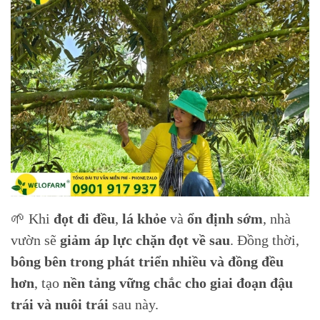
🌱 Khi
đọt đi đều
,
lá khỏe
và
ổn định sớm
, nhà
vườn sẽ
giảm áp lực chặn đọt về sau
. Đồng thời,
bông bên trong phát triển nhiều và đồng đều
hơn
, tạo
nền tảng vững chắc cho giai đoạn đậu
trái và nuôi trái
sau này.