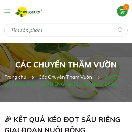
0
CÁC CHUYẾN THĂM VƯỜN
Trang chủ
Các Chuyến Thăm Vườn
🎉 KẾT
QUẢ KÉO ĐỌT SẦU RIÊNG GIAI ĐOẠN NUÔI BÔNG
🎉 KẾT QUẢ KÉO ĐỌT SẦU RIÊNG
GIAI ĐOẠN NUÔI BÔNG