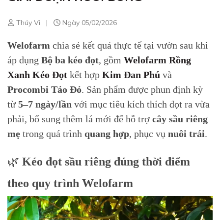
Thúy Vi
|
Ngày 05/02/2026
Welofarm
chia sẻ kết quả thực tế tại vườn sau khi
áp dụng
Bộ ba kéo đọt
, gồm
Welofarm Rồng
Xanh Kéo Đọt
kết hợp
Kim Đan Phú
và
Procombi Tảo Đỏ
. Sản phẩm được phun định kỳ
từ
5–7 ngày/lần
với mục tiêu kích thích đọt ra vừa
phải, bổ sung thêm lá mới để hỗ trợ
cây sầu riêng
mẹ
trong quá trình
quang hợp
, phục vụ
nuôi trái
.
🌿
Kéo đọt sầu riêng đúng thời điểm
theo quy trình Welofarm