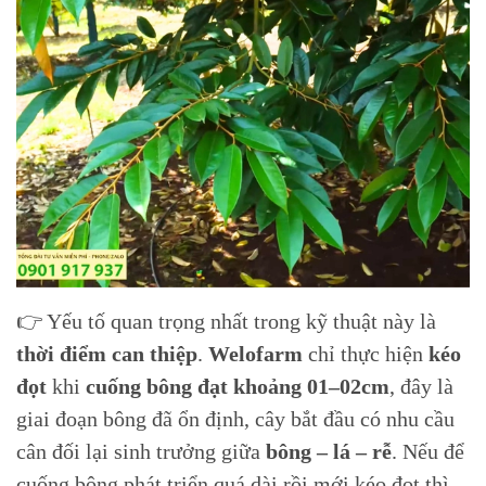
👉 Yếu tố quan trọng nhất trong kỹ thuật này là
thời điểm can thiệp
.
Welofarm
chỉ thực hiện
kéo
đọt
khi
cuống bông đạt khoảng 01–02cm
, đây là
giai đoạn bông đã ổn định, cây bắt đầu có nhu cầu
cân đối lại sinh trưởng giữa
bông – lá – rễ
. Nếu để
cuống bông phát triển quá dài rồi mới kéo đọt thì