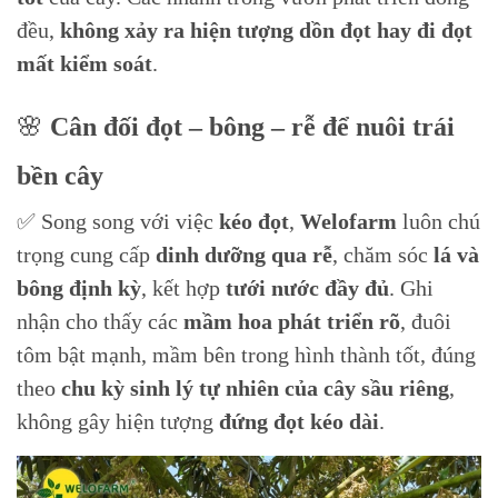
đều,
không xảy ra hiện tượng dồn đọt hay đi đọt
mất kiểm soát
.
🌸
Cân đối đọt – bông – rễ để nuôi trái
bền cây
✅ Song song với việc
kéo đọt
,
Welofarm
luôn chú
trọng cung cấp
dinh dưỡng qua rễ
, chăm sóc
lá và
bông định kỳ
, kết hợp
tưới nước đầy đủ
. Ghi
nhận cho thấy các
mầm hoa phát triển rõ
, đuôi
tôm bật mạnh, mầm bên trong hình thành tốt, đúng
theo
chu kỳ sinh lý tự nhiên của cây sầu riêng
,
không gây hiện tượng
đứng đọt kéo dài
.