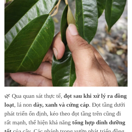
🌿 Qua quan sát thực tế,
đọt sau khi xử lý ra đồng
loạt
, lá non
dày, xanh và cứng cáp
. Đọt tầng dưới
phát triển ổn định, kéo theo đọt tầng trên cũng đi
rất mạnh, thể hiện khả năng
tổng hợp dinh dưỡng
tốt
của cây. Các nhánh trong vườn phát triển đồng