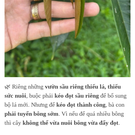
🌿 Riêng những
vườn sầu riêng thiếu lá, thiếu
sức nuôi
, buộc phải
kéo đọt sầu riêng
để bổ sung
bộ lá mới. Nhưng để
kéo đọt thành công
, bà con
phải tuyển bông sớm
. Vì nếu để quá nhiều bông
thì cây
không thể vừa nuôi bông vừa đẩy đọt
.