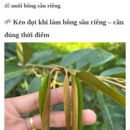
để
nuôi bông sầu riêng
.
🌱
Kéo đọt khi làm bông sầu riêng – cần
đúng thời điểm