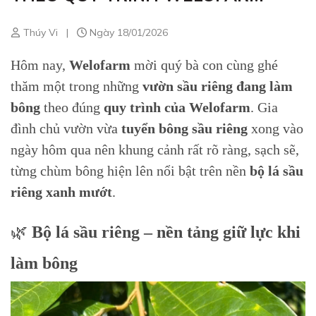
Thúy Vi
|
Ngày 18/01/2026
Hôm nay,
Welofarm
mời quý bà con cùng ghé
thăm một trong những
vườn sầu riêng đang làm
bông
theo đúng
quy trình của Welofarm
. Gia
đình chủ vườn vừa
tuyển bông sầu riêng
xong vào
ngày hôm qua nên khung cảnh rất rõ ràng, sạch sẽ,
từng chùm bông hiện lên nổi bật trên nền
bộ lá sầu
riêng xanh mướt
.
🌿
Bộ lá sầu riêng – nền tảng giữ lực khi
làm bông