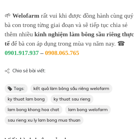
🌱
Welofarm
rất vui khi được đồng hành cùng quý
bà con trong từng giai đoạn và sẽ tiếp tục chia sẻ
thêm nhiều
kinh nghiệm làm bông sầu riêng thực
tế
để bà con áp dụng trong mùa vụ năm nay.
☎
0901.917.937
–
0908.065.765
Chia sẻ bài viết:
Tags:
kết quả làm bông sầu riêng welofarm
ky thuat lam bong
ky thuat sau rieng
lam bong khong hoa chat
lam bong welofarm
sau rieng xu ly lam bong mua thuan