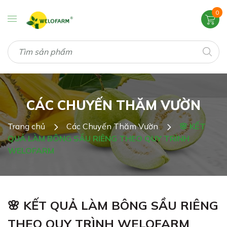
0
CÁC CHUYẾN THĂM VƯỜN
Trang chủ
Các Chuyến Thăm Vườn
🌸 KẾT
QUẢ LÀM BÔNG SẦU RIÊNG THEO QUY TRÌNH
WELOFARM
🌸 KẾT QUẢ LÀM BÔNG SẦU RIÊNG
THEO QUY TRÌNH WELOFARM