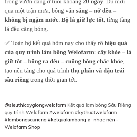
trong vườn đang ở tuổi khoảng
20 ngày
. Dù mới
qua một trận mưa, bông vẫn
sáng – nở đều –
không bị ngậm nước
.
Bộ lá giữ lực tốt
, từng tầng
lá đều căng bóng.
✅ Toàn bộ kết quả hôm nay cho thấy rõ
hiệu quả
của quy trình làm bông Welofarm
:
cây khỏe – lá
giữ tốt – bông ra đều – cuống bông chắc khỏe
,
tạo nền tảng cho quá trình
thụ phấn và đậu trái
sầu riêng
trong thời gian tới.
@sieuthicaygiongwelofarm
Kết quả làm bông Sầu Riêng
quy trình Welofarm
#welofarm
#kythuatwelofarm
#lambongsaurieng
#ketqualambong
♬ nhạc nền -
Welofarm Shop