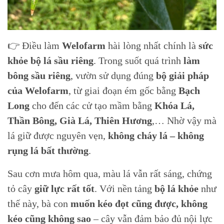
👉 Điều làm
Welofarm
hài lòng nhất chính là
sức
khỏe bộ lá sầu riêng
. Trong suốt quá trình
làm
bông sầu riêng
, vườn sử dụng đúng
bộ giải pháp
của Welofarm
, từ giai đoạn ém gốc bằng
Bạch
Long
cho đến các cử tạo mầm bằng
Khóa Lá,
Thần Bông, Già Lá, Thiên Hương
,… Nhờ vậy mà
lá giữ được nguyên vẹn,
không cháy lá – không
rụng lá bất thường
.
Sau cơn mưa hôm qua, màu lá vẫn rất sáng, chứng
tỏ cây
giữ lực rất tốt
. Với nền tảng
bộ lá khỏe
như
thế này, bà con
muốn kéo đọt cũng được, không
kéo cũng không sao
– cây vẫn đảm bảo đủ nội lực