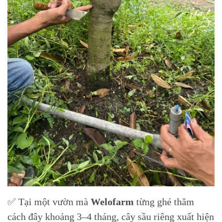
✅ Tại một vườn mà
Welofarm
từng ghé thăm
cách đây khoảng 3–4 tháng, cây sầu riêng xuất hiện