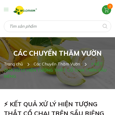
0
CÁC CHUYẾN THĂM VƯỜN
Trang chủ
Các Chuyến Thăm Vườn
⚡ KẾT
QUẢ XỬ LÝ HIỆN TƯỢNG THẮT CỔ CHAI TRÊN SẦU
RIÊNG
⚡ KẾT QUẢ XỬ LÝ HIỆN TƯỢNG
THẮT CỔ CHAI TRÊN SẦU RIÊNG