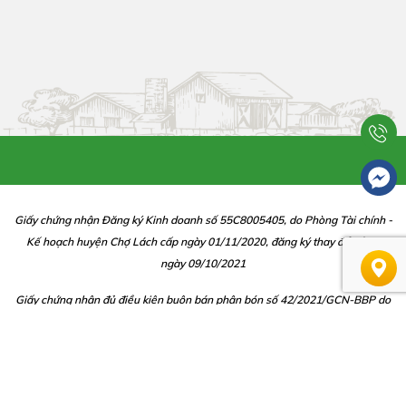
Giấy chứng nhận Đăng ký Kinh doanh số 55C8005405, do Phòng Tài chính -
Kế hoạch huyện Chợ Lách cấp ngày 01/11/2020, đăng ký thay đổi lần 2
ngày 09/10/2021
Giấy chứng nhận đủ điều kiện buôn bán phân bón số 42/2021/GCN-BBP do
chi cục Trồng Trọt và BVTV cấp ngày 10/12/2021
Giấy chứng nhận đủ điều kiện buôn bán thuốc bảo vệ thực vật số 486/CGN-
TTBVTV