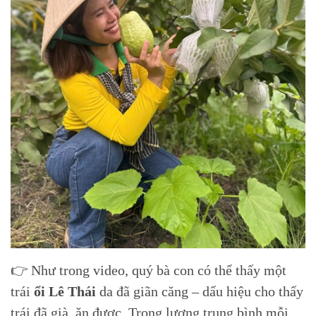
👉 Như trong video, quý bà con có thể thấy một
trái
ổi Lê Thái
da đã giãn căng – dấu hiệu cho thấy
trái đã già, ăn được. Trọng lượng trung bình mỗi