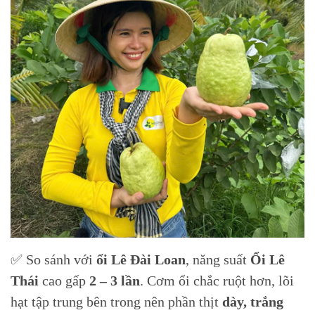
✅ So sánh với
ổi Lê Đài Loan
, năng suất
Ổi Lê
Thái
cao gấp
2 – 3 lần
. Cơm ổi chắc ruột hơn, lõi
hạt tập trung bên trong nên phần thịt
dày, trắng