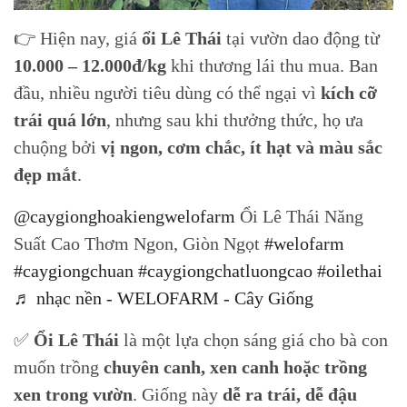
👉 Hiện nay, giá
ổi Lê Thái
tại vườn dao động từ
10.000 – 12.000đ/kg
khi thương lái thu mua. Ban
đầu, nhiều người tiêu dùng có thể ngại vì
kích cỡ
trái quá lớn
, nhưng sau khi thưởng thức, họ ưa
chuộng bởi
vị ngon, cơm chắc, ít hạt và màu sắc
đẹp mắt
.
@caygionghoakiengwelofarm
Ổi Lê Thái Năng
Suất Cao Thơm Ngon, Giòn Ngọt
#welofarm
#caygiongchuan
#caygiongchatluongcao
#oilethai
♬ nhạc nền - WELOFARM - Cây Giống
✅
Ổi Lê Thái
là một lựa chọn sáng giá cho bà con
muốn trồng
chuyên canh, xen canh hoặc trồng
xen trong vườn
. Giống này
dễ ra trái, dễ đậu