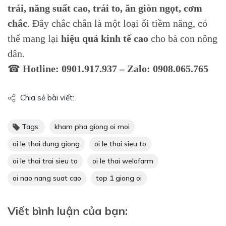
trái, năng suất cao, trái to, ăn giòn ngọt, cơm
chắc
. Đây chắc chắn là một loại ổi tiềm năng, có
thể mang lại
hiệu quả kinh tế cao
cho bà con nông
dân.
☎
Hotline: 0901.917.937 – Zalo: 0908.065.765
Chia sẻ bài viết:
Tags:
kham pha giong oi moi
oi le thai dung giong
oi le thai sieu to
oi le thai trai sieu to
oi le thai welofarm
oi nao nang suat cao
top 1 giong oi
Viết bình luận của bạn: