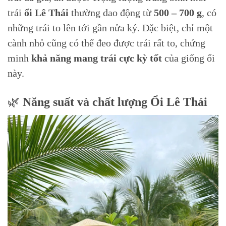
trái
ổi Lê Thái
thường dao động từ
500 – 700 g
, có
những trái to lên tới gần nửa ký. Đặc biệt, chỉ một
cành nhỏ cũng có thể đeo được trái rất to, chứng
minh
khả năng mang trái cực kỳ tốt
của giống ổi
này.
🌿
Năng suất và chất lượng Ổi Lê Thái