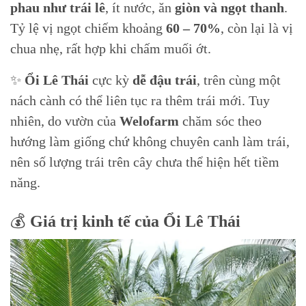
phau như trái lê
, ít nước, ăn
giòn và ngọt thanh
.
Tỷ lệ vị ngọt chiếm khoảng
60 – 70%
, còn lại là vị
chua nhẹ, rất hợp khi chấm muối ớt.
✨
Ổi Lê Thái
cực kỳ
dễ đậu trái
, trên cùng một
nách cành có thể liên tục ra thêm trái mới. Tuy
nhiên, do vườn của
Welofarm
chăm sóc theo
hướng làm giống chứ không chuyên canh làm trái,
nên số lượng trái trên cây chưa thể hiện hết tiềm
năng.
💰
Giá trị kinh tế của Ổi Lê Thái