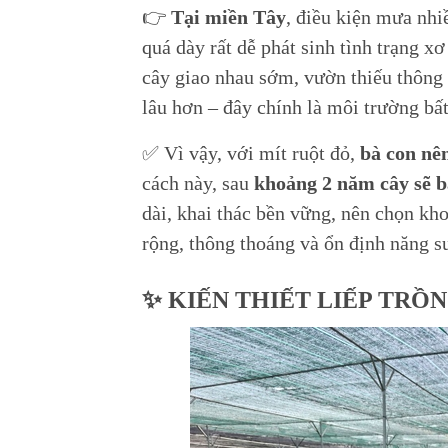
👉
Tại miền Tây
, điều kiện mưa nh
quá dày rất dễ phát sinh tình trạng xơ
cây giao nhau sớm, vườn thiếu thông 
lâu hơn – đây chính là môi trường bất 
✅ Vì vậy, với mít ruột đỏ,
bà con nên
cách này, sau
khoảng 2 năm cây sẽ b
dài, khai thác bền vững, nên chọn k
rộng, thông thoáng và ổn định năng s
✨ KIẾN THIẾT LIẾP TRỒ