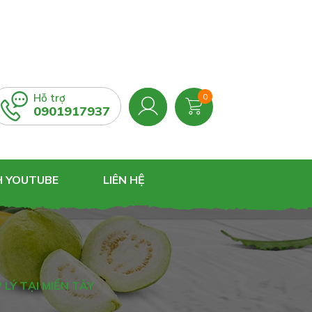
Hỗ trợ
0
0901917937
H YOUTUBE
LIÊN HỆ
LÝ TẠI MIỀN TÂY