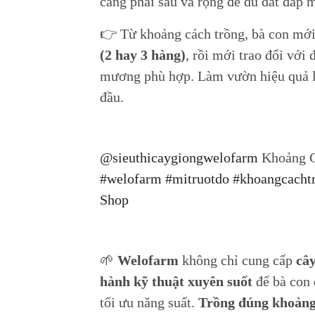
càng phải sâu và rộng để đủ đất đắp
👉 Từ khoảng cách trồng, bà con mới 
(2 hay 3 hàng)
, rồi mới trao đổi với 
mương phù hợp. Làm vườn hiệu quả lu
đầu.
@sieuthicaygiongwelofarm
Khoảng C
#welofarm
#mitruotdo
#khoangcacht
Shop
🌱
Welofarm
không chỉ cung cấp
cây
hành kỹ thuật xuyên suốt
để bà con
tối ưu năng suất.
Trồng đúng khoảng 