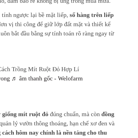
 mô, đảm bảo rễ không bị úng trong mùa mưa.
tính ngược lại bề mặt liếp,
số hàng trên liếp
đơn vị thi công để giữ lớp đất mặt và thiết kế
ôn bắt đầu bằng sự tính toán rõ ràng ngay từ
ách Trồng Mít Ruột Đỏ Hợp Lí
rong
♬ âm thanh gốc - Welofarm
 giống mít ruột đỏ
đúng chuẩn, mà còn
đồng
quản lý vườn thông thoáng, hạn chế xơ đen và
cách hôm nay chính là nền tảng cho thu