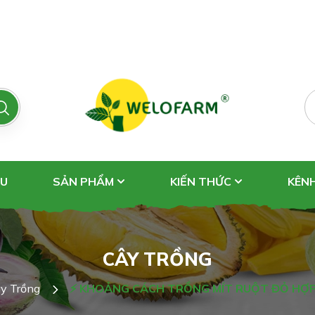
ỆU
SẢN PHẨM
KIẾN THỨC
KÊN
CÂY TRỒNG
y Trồng
⚡ KHOẢNG CÁCH TRỒNG MÍT RUỘT ĐỎ HỢP 