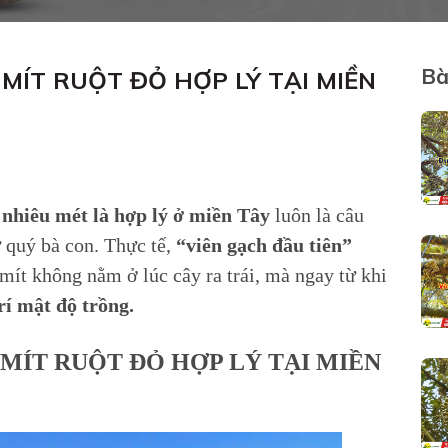
Bà
ÍT RUỘT ĐỎ HỢP LÝ TẠI MIỀN
 nhiêu mét là hợp lý ở miền Tây
luôn là câu
ừ quý bà con. Thực tế,
“viên gạch đầu tiên”
mít không nằm ở lúc cây ra trái, mà ngay từ khi
rí mật độ trồng.
ÍT RUỘT ĐỎ HỢP LÝ TẠI MIỀN