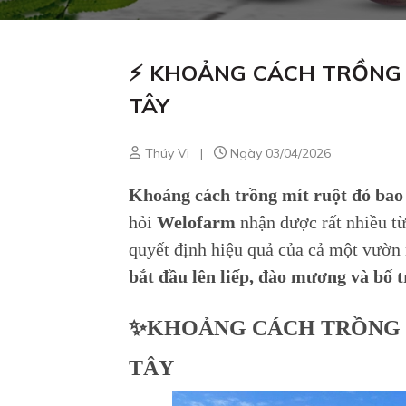
⚡ KHOẢNG CÁCH TRỒNG M
TÂY
Thúy Vi
|
Ngày 03/04/2026
Khoảng cách trồng mít ruột đỏ bao
hỏi
Welofarm
nhận được rất nhiều t
quyết định hiệu quả của cả một vườn 
bắt đầu lên liếp, đào mương và bố t
✨KHOẢNG CÁCH TRỒNG M
TÂY