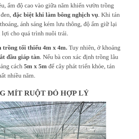
iều, ẩm độ cao vào giữa năm khiến vườn trồng
 đen,
đặc biệt khi làm bông nghịch vụ
. Khi tán
thoáng, ánh sáng kém lưu thông, độ ẩm giữ lại
lợi cho quá trình nuôi trái.
 trồng tối thiểu 4m x 4m.
Tuy nhiên, ở khoảng
ắt đầu giáp tàn
. Nếu bà con xác định trồng lâu
hoảng cách
5m x 5m
để cây phát triển khỏe, tán
uất nhiều năm.
NG MÍT RUỘT ĐỎ HỢP LÝ