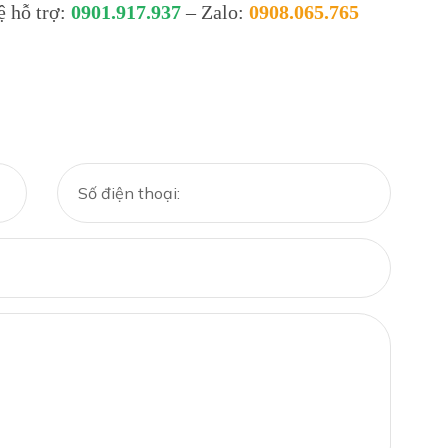
ệ hỗ trợ:
0901.917.937
– Zalo:
0908.065.765