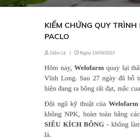
KIỂM CHỨNG QUY TRÌNH
PACLO
Diễm Lệ
|
Ngày 19/09/2023
Hôm nay,
Welofarm
quay lại th
Vĩnh Long. Sau 27 ngày đã hỗ t
hiện đang ra bông rất đạt, mắc cua
Đội ngũ kỹ thuật của
Welofar
không NPK, hoàn toàn bằng cá
SIÊU KÍCH BÔNG
- không làm
lá.