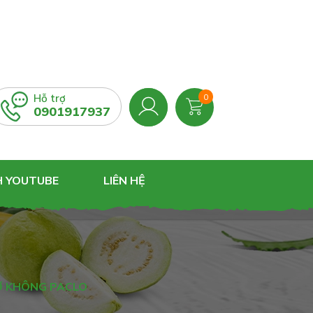
Hỗ trợ
0
0901917937
H YOUTUBE
LIÊN HỆ
Ơ KHÔNG PACLO