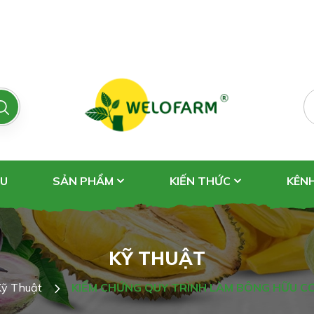
ỆU
SẢN PHẨM
KIẾN THỨC
KÊN
KỸ THUẬT
ỹ Thuật
KIỂM CHỨNG QUY TRÌNH LÀM BÔNG HỮU C