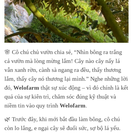
🌸 Cô chú chủ vườn chia sẻ, “Nhìn bông ra trắng
cả vườn mà lòng mừng lắm! Cây nào cây nấy lá
vẫn xanh rờn, cành sà ngang ra đều, thấy thương
lắm, thấy cây nó thương lại mình.” Nghe những lời
đó,
Welofarm
thật sự xúc động – vì đó chính là kết
quả của sự kiên trì, chăm sóc đúng kỹ thuật và
niềm tin vào quy trình
Welofarm
.
🌿 Trước đây, khi mới bắt đầu làm bông, cô chú
còn lo lắng, e ngại cây sẽ đuối sức, sợ bộ lá yếu.