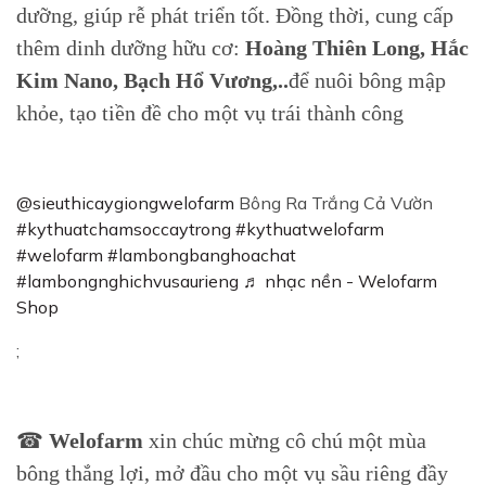
dưỡng, giúp rễ phát triển tốt. Đồng thời, cung cấp
thêm dinh dưỡng hữu cơ:
Hoàng Thiên Long, Hắc
Kim Nano, Bạch Hổ Vương,..
để nuôi bông mập
khỏe, tạo tiền đề cho một vụ trái thành công
@sieuthicaygiongwelofarm
Bông Ra Trắng Cả Vườn
#kythuatchamsoccaytrong
#kythuatwelofarm
#welofarm
#lambongbanghoachat
#lambongnghichvusaurieng
♬ nhạc nền - Welofarm
Shop
;
☎
Welofarm
xin chúc mừng cô chú một mùa
bông thắng lợi, mở đầu cho một vụ sầu riêng đầy