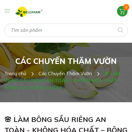
0
CÁC CHUYẾN THĂM VƯỜN
Trang chủ
Các Chuyến Thăm Vườn
🌸 LÀM
BÔNG SẦU RIÊNG AN TOÀN - KHÔNG HÓA CHẤT –
BÔNG RA TRẮNG VƯỜN!
🌸 LÀM BÔNG SẦU RIÊNG AN
TOÀN - KHÔNG HÓA CHẤT – BÔNG