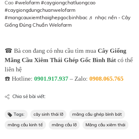
Cao
#welofarm
#caygiongchatluongcao
#caygiongdungchuanwelofarm
#mangcauxiemthaighepgocbinhbac
♬ nhạc nền - Cây
Giống Đúng Chuẩn Welofarm
☎ Bà con đang có nhu cầu tìm mua
Cây Giống
Mãng Cầu Xiêm Thái Ghép Gốc Bình Bát
có thể
liên hệ
☎️ Hotline:
0901.917.937
– Zalo:
0908.065.765
Chia sẻ bài viết:
Tags:
cây sinh thái lỡ
mãng cầu ghép bình bát
mãng cầu kinh tế
mãng cầu lỡ
Mãng cầu xiêm thái