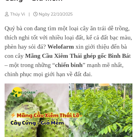
Thúy Vi
|
Ngày 22/10/2025
Quý bà con đang tìm một loại cây ăn trái dễ trồng,
thích nghi tốt với nhiều loại đất, kể cả đất bạc màu,
phèn hay sỏi đá?
Welofarm
xin giới thiệu đến bà
con cây
Mãng Cầu Xiêm Thái ghép gốc Bình Bá
t
– một trong những “
chiến binh
” mạnh mẽ nhất,
chinh phục mọi giới hạn về đất đai.