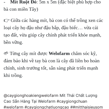
-
Mít Ruột Đỏ
: 5m x 5m (đặc biệt phù hợp cho
bà con miền Tây)
👉 Giữa các hàng mít, bà con có thể trồng xen các
loại cây họ đậu như đậu bắp, đậu biếc… vừa cải
tạo đất, vừa giúp cây chính phát triển khỏe mạnh,
bền vững.
🌱 Từng cây mít được
Welofarm
chăm sóc kỹ,
đảm bảo khi về tay bà con là cây đã liền bo hoàn
chỉnh, sinh trưởng tốt, sẵn sàng phát triển mạnh
khi trồng.
@caygionghoakiengwelofarm
Mít Thái Chất Lượng
Cao Sẵn Hàng Tại Welofarm
#caygiongchuan
#welofarm
#caygiongchatluongcao
#
#mitthaisieusom