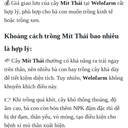
💰 Giá giao lưu của cây
Mít Thái
tại
Welofarm
rất
hợp lý, phù hợp cho bà con muốn trồng kinh tế
hoặc trồng xen.
Khoảng cách trồng Mít Thái bao nhiêu
là hợp lý:
🌱 Cây
M
ít Thái
thường có khả năng ra trái ngay
trên thân, nên nhiều bà con hay trồng cây khá dày
để tiết kiệm diện tích. Tuy nhiên,
Welofarm
không
khuyến khích điều này.
👉 Khi trồng quá khít, cây khó thông thoáng, độ
ẩm cao, bà con còn bón thêm NPK đậm đặc thì dễ
bị dư đạm, thân yếu, vỏ mỏng, tạo điều kiện cho
bệnh xì mủ thân xuất hiện.