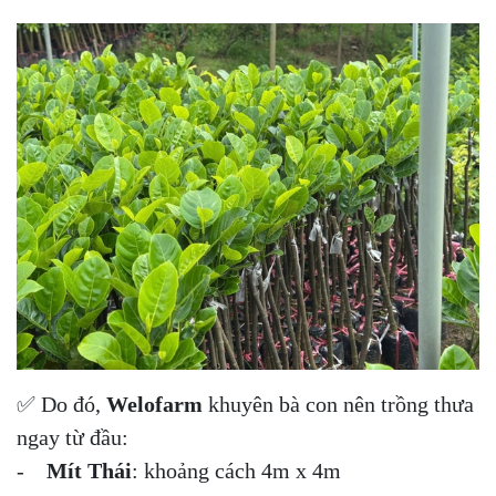
✅ Do đó,
Welofarm
khuyên bà con nên trồng thưa
ngay từ đầu:
-
Mít Thái
: khoảng cách 4m x 4m