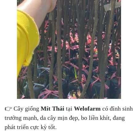
👉 Cây giống
Mít Thái
tại
Welofarm
có đỉnh sinh
trưởng mạnh, da cây mịn đẹp, bo liền khít, đang
phát triển cực kỳ tốt.