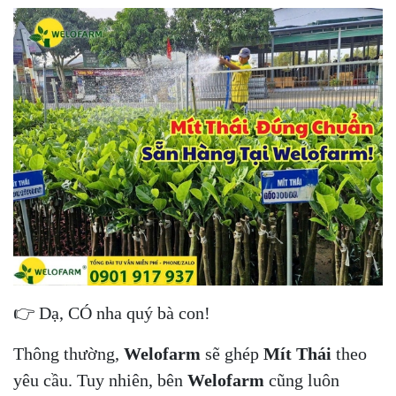
👉 Dạ, CÓ nha quý bà con!
Thông thường,
Welofarm
sẽ ghép
Mít Thái
theo
yêu cầu. Tuy nhiên, bên
Welofarm
cũng luôn