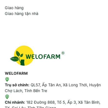
Giao hàng
Giao hàng tận nhà
WELOFARM
Trụ sở chính:
QL57, Ấp Tân An, Xã Long Thới, Huyện
Chợ Lách, Tỉnh Bến Tre
Chi nhánh:
182 Đường 868, Tổ 5, Ấp 3, Xã Tân Bình,
TX. Cai Lậy, Tỉnh Tiền Giang