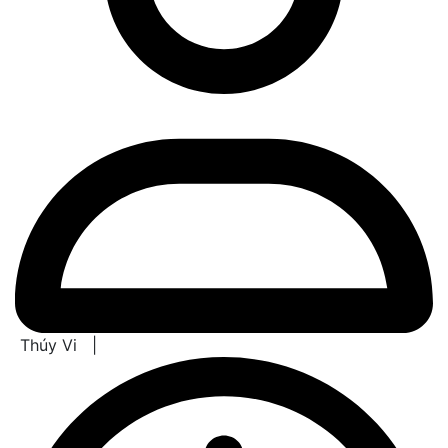
Thúy Vi
|