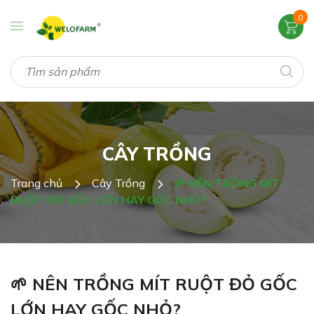
0
CÂY TRỒNG
Trang chủ
Cây Trồng
🌱 NÊN TRỒNG MÍT
RUỘT ĐỎ GỐC LỚN HAY GỐC NHỎ?
🌱 NÊN TRỒNG MÍT RUỘT ĐỎ GỐC
LỚN HAY GỐC NHỎ?