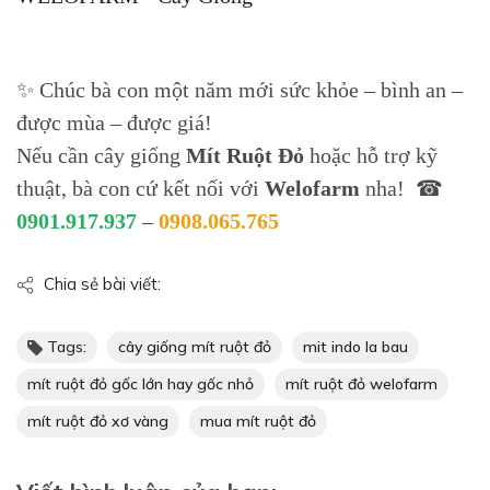
✨ Chúc bà con một năm mới sức khỏe – bình an –
được mùa – được giá!
Nếu cần cây giống
Mít Ruột Đỏ
hoặc hỗ trợ kỹ
thuật, bà con cứ kết nối với
Welofarm
nha! ☎
0901.917.937
–
0908.065.765
Chia sẻ bài viết:
Tags:
cây giống mít ruột đỏ
mit indo la bau
mít ruột đỏ gốc lớn hay gốc nhỏ
mít ruột đỏ welofarm
mít ruột đỏ xơ vàng
mua mít ruột đỏ