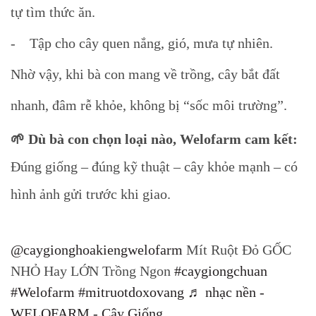
tự tìm thức ăn.
- Tập cho cây quen nắng, gió, mưa tự nhiên.
Nhờ vậy, khi bà con mang về trồng, cây bắt đất
nhanh, đâm rễ khỏe, không bị “sốc môi trường”.
🌱 Dù bà con chọn loại nào, Welofarm cam kết:
Đúng giống – đúng kỹ thuật – cây khỏe mạnh – có
hình ảnh gửi trước khi giao.
@caygionghoakiengwelofarm
Mít Ruột Đỏ GỐC
NHỎ Hay LỚN Trồng Ngon
#caygiongchuan
#Welofarm
#mitruotdoxovang
♬ nhạc nền -
WELOFARM - Cây Giống