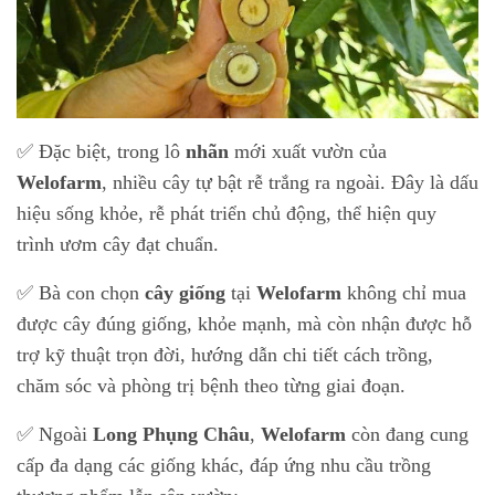
✅ Đặc biệt, trong lô
nhãn
mới xuất vườn của
Welofarm
, nhiều cây tự bật rễ trắng ra ngoài. Đây là dấu
hiệu sống khỏe, rễ phát triển chủ động, thể hiện quy
trình ươm cây đạt chuẩn.
✅ Bà con chọn
cây giống
tại
Welofarm
không chỉ mua
được cây đúng giống, khỏe mạnh, mà còn nhận được hỗ
trợ kỹ thuật trọn đời, hướng dẫn chi tiết cách trồng,
chăm sóc và phòng trị bệnh theo từng giai đoạn.
✅ Ngoài
Long Phụng Châu
,
Welofarm
còn đang cung
cấp đa dạng các giống khác, đáp ứng nhu cầu trồng