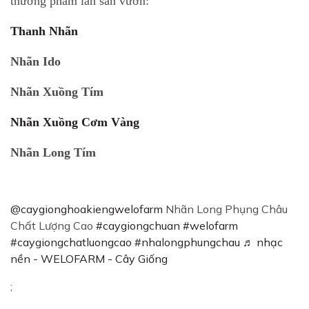
thương phẩm lẫn sân vườn:
Thanh Nhãn
Nhãn Ido
Nhãn Xuồng Tím
Nhãn Xuồng Cơm Vàng
Nhãn Long Tím
@caygionghoakiengwelofarm
Nhãn Long Phụng Châu
Chất Lượng Cao
#caygiongchuan
#welofarm
#caygiongchatluongcao
#nhalongphungchau
♬ nhạc
nền - WELOFARM - Cây Giống
;