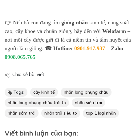
👉 Nếu bà con đang tìm
giống nhãn
kinh tế, năng suất
cao, cây khỏe và chuẩn giống, hãy đến với
Welofarm
–
nơi mỗi cây được gửi đi là cả niềm tin và tâm huyết của
người làm giống. ☎
Hotline:
0901.917.937
– Zalo:
0908.065.765
Chia sẻ bài viết:
Tags:
cây kinh tế
nhãn long phụng châu
nhãn long phụng châu trái to
nhãn siêu trái
nhãn sớm trái
nhãn trái siêu to
top 1 loại nhãn
Viết bình luận của bạn: