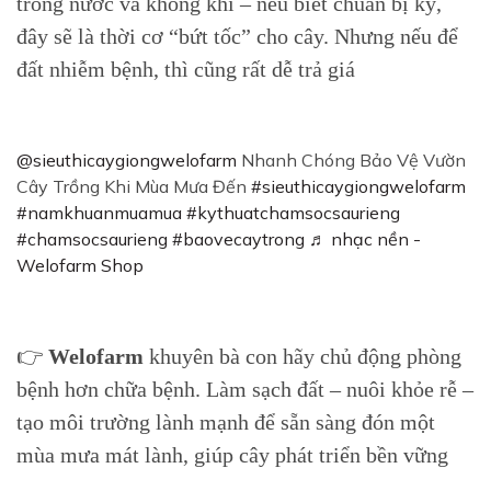
trong nước và không khí – nếu biết chuẩn bị kỹ,
đây sẽ là thời cơ “bứt tốc” cho cây. Nhưng nếu để
đất nhiễm bệnh, thì cũng rất dễ trả giá
@sieuthicaygiongwelofarm
Nhanh Chóng Bảo Vệ Vườn
Cây Trồng Khi Mùa Mưa Đến
#sieuthicaygiongwelofarm
#namkhuanmuamua
#kythuatchamsocsaurieng
#chamsocsaurieng
#baovecaytrong
♬ nhạc nền -
Welofarm Shop
👉
Welofarm
khuyên bà con hãy chủ động phòng
bệnh hơn chữa bệnh. Làm sạch đất – nuôi khỏe rễ –
tạo môi trường lành mạnh để sẵn sàng đón một
mùa mưa mát lành, giúp cây phát triển bền vững