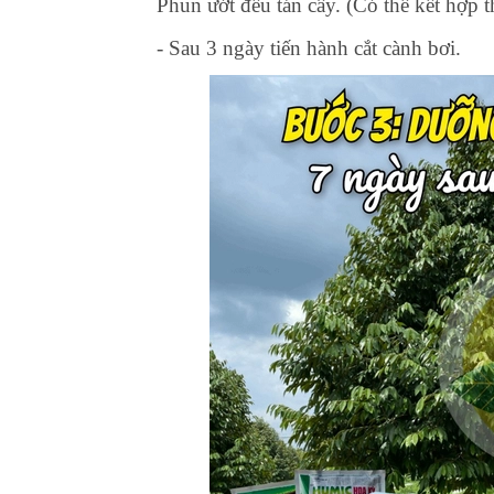
Phun ướt đều tán cây. (Có thể kết hợp t
- Sau 3 ngày tiến hành cắt cành bơi.