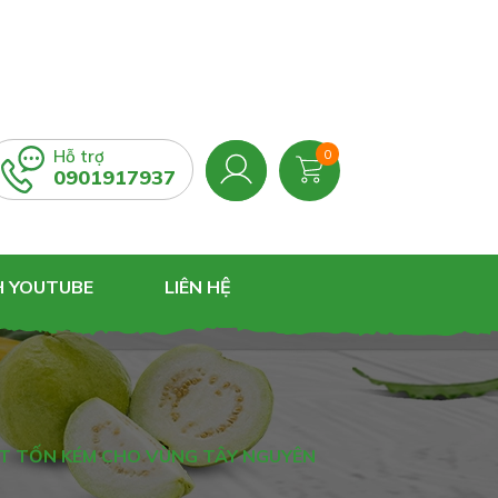
Hỗ trợ
0
0901917937
H YOUTUBE
LIÊN HỆ
 ÍT TỐN KÉM CHO VÙNG TÂY NGUYÊN