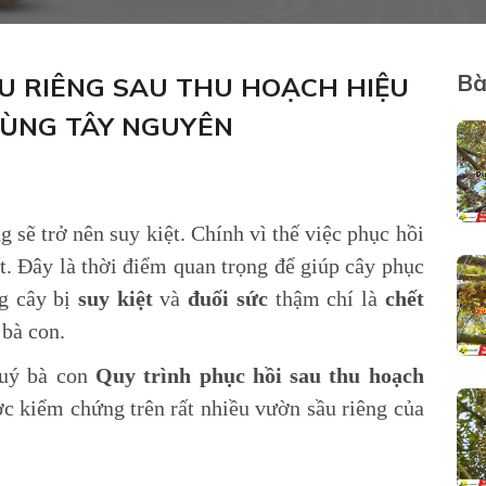
Bà
U RIÊNG SAU THU HOẠCH HIỆU
VÙNG TÂY NGUYÊN
g sẽ trở nên suy kiệt. Chính vì thế việc phục hồi
ết. Đây là thời điểm quan trọng để giúp cây phục
ng cây bị
suy kiệt
và
đuối sức
thậm chí là
chết
 bà con.
quý bà con
Quy trình phục hồi sau thu hoạch
c kiểm chứng trên rất nhiều vườn sầu riêng của