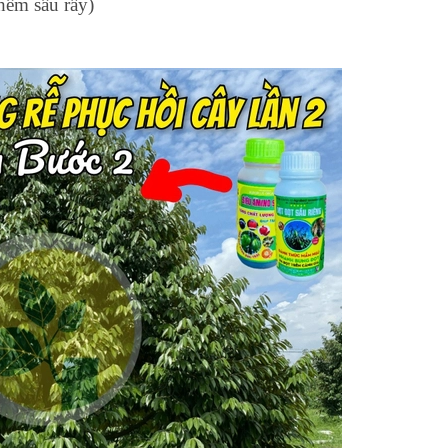
hêm sâu rầy)