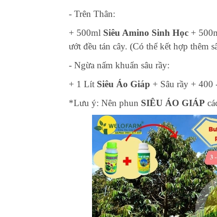
- Trên Thân:
+ 500ml
Siêu Amino Sinh Học
+ 500
ướt đều tán cây. (Có thể kết hợp thêm s
- Ngừa nấm khuẩn sâu rầy:
+ 1 Lít
Siêu Áo Giáp
+ Sâu rầy + 400 -
*Lưu ý: Nên phun
SIÊU ÁO GIÁP
cá