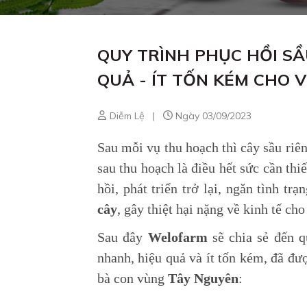
QUY TRÌNH PHỤC HỒI SẦ
QUẢ - ÍT TỐN KÉM CHO 
Diễm Lệ
|
Ngày 03/09/2023
Sau mỗi vụ thu hoạch thì cây sầu riên
sau thu hoạch là điều hết sức cần thi
hồi, phát triển trở lại, ngăn tình trạ
cây
, gây thiệt hại nặng về kinh tế cho
Sau đây
Welofarm
sẽ chia sẻ đến 
nhanh
, hiệu quả
và ít tốn ké
m, đã đượ
bà con vùng
Tây Nguyên
: