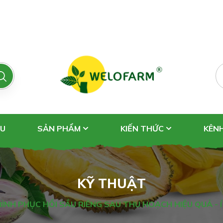
ỆU
SẢN PHẨM
KIẾN THỨC
KÊN
KỸ THUẬT
ÌNH PHỤC HỒI SẦU RIÊNG SAU THU HOẠCH HIỆU QUẢ -