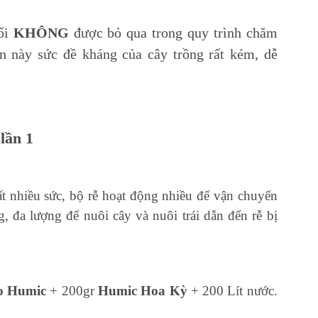
đối
KHÔNG
được bỏ qua trong quy trình chăm
ạn này sức đề kháng của cây trồng rất kém, dễ
lần 1
rất nhiều sức, bộ rễ hoạt động nhiều để vận chuyển
g, đa lượng để nuôi cây và nuôi trái
d
ẫn đến
rễ bị
o Humic
+ 200gr
Humic Hoa Kỳ
+ 200 Lít nước.