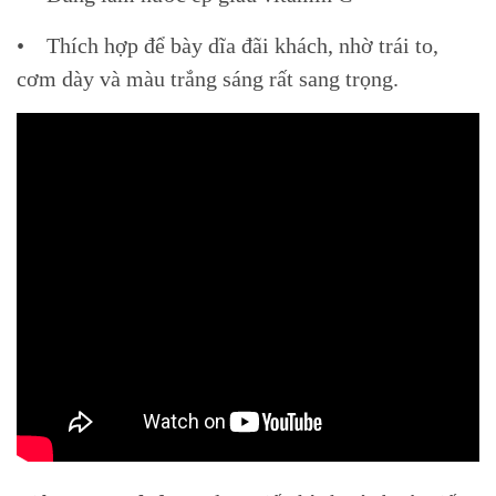
• Thích hợp để bày dĩa đãi khách, nhờ trái to,
cơm dày và màu trắng sáng rất sang trọng.