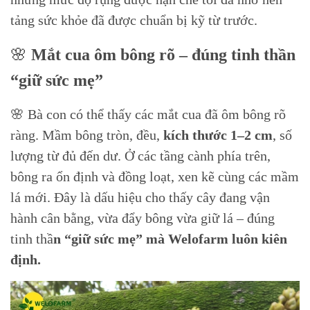
tảng sức khỏe đã được chuẩn bị kỹ từ trước.
🌸
Mắt cua ôm bông rõ – đúng tinh thần
“giữ sức mẹ”
🌸 Bà con có thể thấy các mắt cua đã ôm bông rõ
ràng. Mầm bông tròn, đều,
kích thước 1–2 cm
, số
lượng từ đủ đến dư. Ở các tầng cành phía trên,
bông ra ổn định và đồng loạt, xen kẽ cùng các mầm
lá mới. Đây là dấu hiệu cho thấy cây đang vận
hành cân bằng, vừa đẩy bông vừa giữ lá – đúng
tinh thầ
n “giữ sức mẹ” mà Welofarm luôn kiên
định.