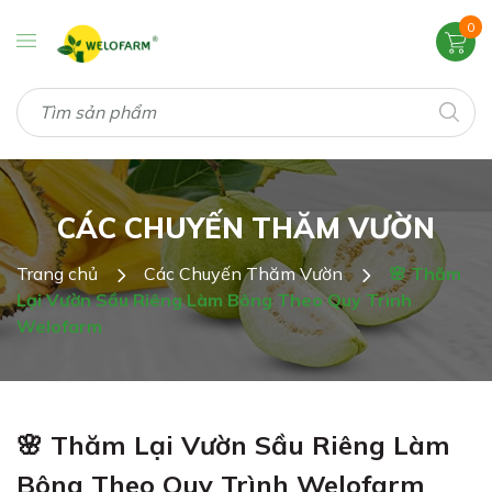
0
CÁC CHUYẾN THĂM VƯỜN
Trang chủ
Các Chuyến Thăm Vườn
🌸 Thăm
Lại Vườn Sầu Riêng Làm Bông Theo Quy Trình
Welofarm
🌸 Thăm Lại Vườn Sầu Riêng Làm
Bông Theo Quy Trình Welofarm