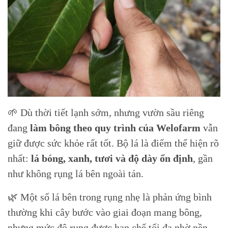
🌱 Dù thời tiết lạnh sớm, nhưng vườn sầu riêng
đang
làm bông theo quy trình của Welofarm
vẫn
giữ được sức khỏe rất tốt. Bộ lá là điểm thể hiện rõ
nhất:
lá bóng, xanh, tươi và độ dày ổn định
, gần
như không rụng lá bên ngoài tán.
🌿 Một số lá bên trong rụng nhẹ là phản ứng bình
thường khi cây bước vào giai đoạn mang bông,
nhưng mức độ rụng được hạn chế tối đa nhờ nền