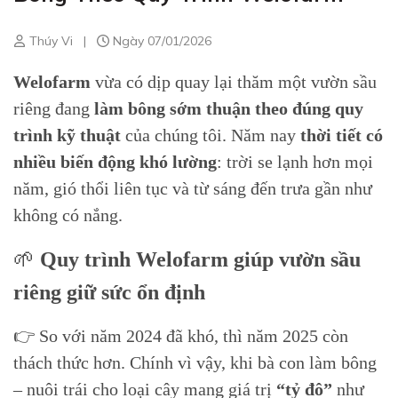
Thúy Vi
|
Ngày 07/01/2026
Welofarm
vừa có dịp quay lại thăm một vườn sầu
riêng đang
làm bông sớm thuận theo đúng quy
trình kỹ thuật
của chúng tôi. Năm nay
thời tiết có
nhiều biến động khó lường
: trời se lạnh hơn mọi
năm, gió thổi liên tục và từ sáng đến trưa gần như
không có nắng.
🌱
Quy trình Welofarm giúp vườn sầu
riêng giữ sức ổn định
👉 So với năm 2024 đã khó, thì năm 2025 còn
thách thức hơn. Chính vì vậy, khi bà con làm bông
– nuôi trái cho loại cây mang giá trị
“tỷ đô”
như