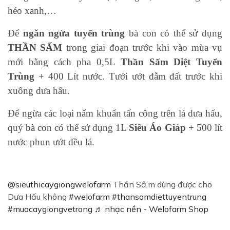
héo xanh,…
Để
ngăn ngừa tuyến trùng
bà con có thể sử dụng
THẦN SẤM
trong giai đoạn trước khi vào mùa vụ
mới bằng cách pha 0,5L
Thần Sấm Diệt Tuyến
Trùng
+ 400 Lít nước. Tưới ướt đẫm đất trước khi
xuống dưa hấu.
Để ngừa các loại nấm khuẩn tấn công trên lá dưa hấu,
quý bà con có thể sử dụng 1L
Siêu Áo Giáp
+ 500 lít
nước phun ướt đều lá.
@sieuthicaygiongwelofarm
Thần Sấ.m dùng được cho
Dưa Hấu không
#welofarm
#thansamdiettuyentrung
#muacaygiongvetrong
♬ nhạc nền - Welofarm Shop