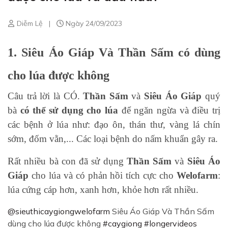
Diễm Lệ
|
Ngày 24/09/2023
1. Siêu Áo Giáp Và Thần Sấm có dùng
cho lúa được không
Câu trả lời là CÓ.
Thần Sấm
và
Siêu Áo Giáp
quý
bà
có thể sử dụng cho lúa
để ngăn ngừa và điều trị
các bệnh ở lúa như: đạo ôn, thán thư, vàng lá chín
sớm, đốm vằn,... Các loại bệnh do nấm khuẩn gây ra.
Rất nhiều bà con đã sử dụng
Thần Sấm
và
Siêu Áo
Giáp
cho lúa và có phản hồi tích cực cho
Welofarm
:
lúa cứng cáp hơn, xanh hơn, khỏe hơn rất nhiều.
@sieuthicaygiongwelofarm
Siêu Áo Giáp Và Thần Sấm
dùng cho lúa được không
#caygiong
#longervideos