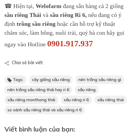
☎ Hiện tại,
Welofarm
đang sẵn hàng cả 2 giống
sầu riêng Thái
và
sầu riêng Ri 6,
nếu đang có ý
định
trồng sầu riêng
hoặc cần hỗ trợ kỹ thuật
chăm sóc, làm bông, nuôi trái, quý bà con hãy gọi
0901.917.937
ngay vào Hotline
Chia sẻ bài viết:
Tags:
cây giống sầu riêng
nên trồng sầu riêng gì
nên trồng sầu riêng thái hay ri 6
sầu riêng
sầu riêng monthong thái
sầu riêng ri 6
sầu riêng thái
so sánh sầu riêng thái và sầu riêng ri 6
Viết bình luận của bạn: