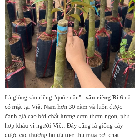
Là giống sầu riêng "quốc dân",
sầu riêng Ri 6
đã
có mặt tại Việt Nam hơn 30 năm và luôn được
đánh giá cao bởi chất lượng cơm thơm ngon, phù
hợp khẩu vị người Việt. Đây cũng là giống cây
được các thương lái ưu tiên thu mua bởi chất