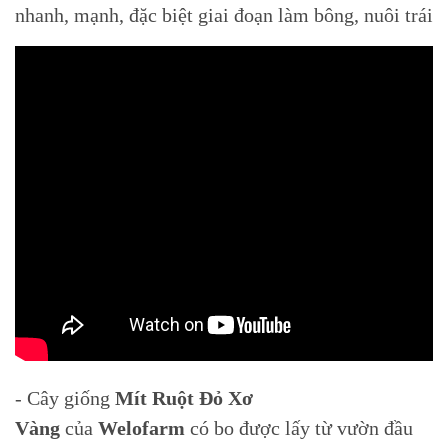
nhanh, mạnh, đặc biệt giai đoạn làm bông, nuôi trái
- Cây giống
Mít Ruột Đỏ Xơ
Vàng
của
Welofarm
có bo được lấy từ vườn đầu