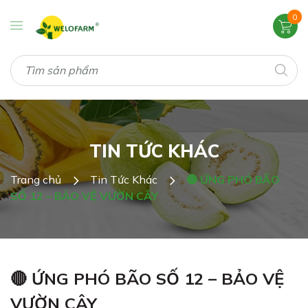
0
TIN TỨC KHÁC
Trang chủ
Tin Tức Khác
🔴 ỨNG PHÓ BÃO
SỐ 12 – BẢO VỆ VƯỜN CÂY
🔴 ỨNG PHÓ BÃO SỐ 12 – BẢO VỆ
VƯỜN CÂY