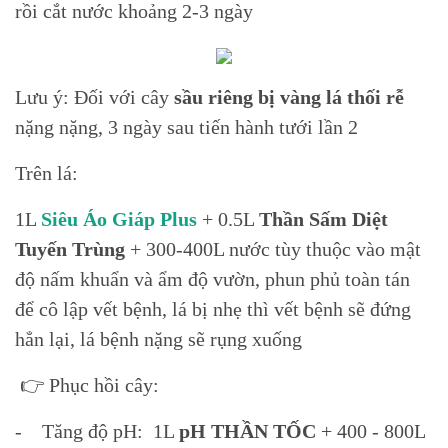
rồi cắt nước khoảng 2-3 ngày
Lưu ý: Đối với cây
sầu riêng bị vàng lá thối rễ
nặng nặng, 3 ngày sau tiến hành tưới lần 2
Trên lá:
1L
Siêu Áo Giáp Plus
+ 0.5L
Thần Sấm Diệt
Tuyến Trùng
+ 300-400L nước tùy thuộc vào mật
độ nấm khuẩn và ẩm độ vườn, phun phủ toàn tán
để cô lập vết bệnh, lá bị nhẹ thì vết bệnh sẽ đứng
hẳn lại, lá bệnh nặng sẽ rụng xuống
👉 Phục hồi cây:
- Tăng độ pH: 1L
pH THẦN TỐC
+ 400 - 800L