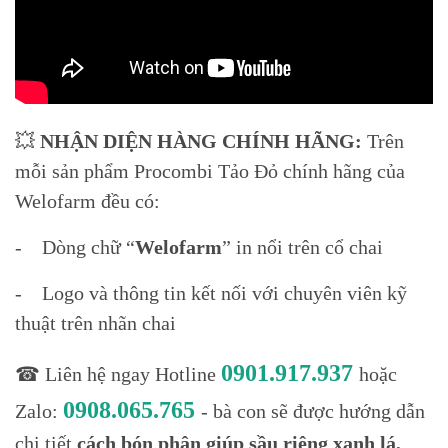
💥
NHẬN DIỆN HÀNG CHÍNH HÃNG:
Trên
mỗi sản phẩm Procombi Tảo Đỏ chính hãng của
Welofarm đều có:
- Dòng chữ “
Welofarm
” in nổi trên cổ chai
- Logo và thông tin kết nối với chuyên viên kỹ
thuật trên nhãn chai
0901.917.937
☎ Liên hệ ngay Hotline
hoặc
0908.065.765
Zalo:
- bà con sẽ được hướng dẫn
chi tiết
cách bón phân giúp sầu riêng xanh lá,