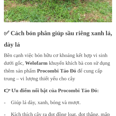
✅ Cách bón phân giúp sầu riêng xanh lá,
dày lá
Bên cạnh việc bón hữu cơ khoáng kết hợp vi sinh
dưới gốc,
Welofarm
khuyến khích bà con sử dụng
thêm sản phẩm
Procombi Tảo Đỏ
để cung cấp
trung – vi lượng thiết yếu cho cây
👉 Ưu điểm nổi bật của Procombi Tảo Đỏ:
- Giúp lá dày, xanh, bóng và mượt.
- Kích thích cây ra đọt đồng loạt, đọt thẳng, mập