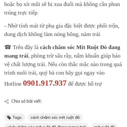
hoặc bọ xít mũi sẽ bị xua đuổi mà không cần phun
trúng trực tiếp
- Nhờ tính mát từ phụ gia đặc biệt được phối trộn,
dung dịch không làm nóng bông, nám trái
☎ Trên đây là
cách chăm sóc Mít Ruột Đỏ đang
mang trái
, phòng trừ sâu rầy, nấm khuẩn giúp bảo
vệ chất lượng trái. Nếu còn thắc mắc nào trong quá
trình nuôi trái, quý bà con hãy gọi ngay vào
0901.917.937
Hotline
để được hỗ trợ
Chia sẻ bài viết:
Tags:
cách chăm sóc mít ruột đỏ
cách chăm sóc mít ruột đỏ đang mang trái
mít ruột đỏ