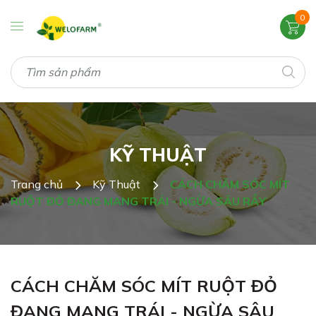
0
KỸ THUẬT
Trang chủ
Kỹ Thuật
CÁCH CHĂM SÓC MÍT
RUỘT ĐỎ ĐANG MANG TRÁI - NGỪA SÂU RẦY
CÁCH CHĂM SÓC MÍT RUỘT ĐỎ
ĐANG MANG TRÁI - NGỪA SÂU