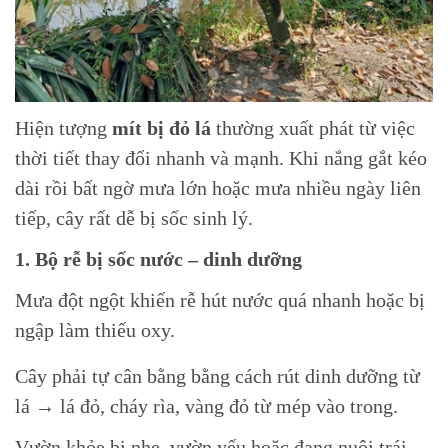
Hiện tượng
mít bị đỏ lá
thường xuất phát từ việc
thời tiết thay đổi nhanh và mạnh. Khi nắng gắt kéo
dài rồi bất ngờ mưa lớn hoặc mưa nhiều ngày liên
tiếp, cây rất dễ bị sốc sinh lý.
1. Bộ rễ bị sốc nước – dinh dưỡng
Mưa đột ngột khiến rễ hút nước quá nhanh hoặc bị
ngập làm thiếu oxy.
Cây phải tự cân bằng bằng cách rút dinh dưỡng từ
lá → lá đỏ, cháy rìa, vàng đỏ từ mép vào trong.
Vườn khỏe bị nhẹ, vườn yếu hoặc đang nuôi trái