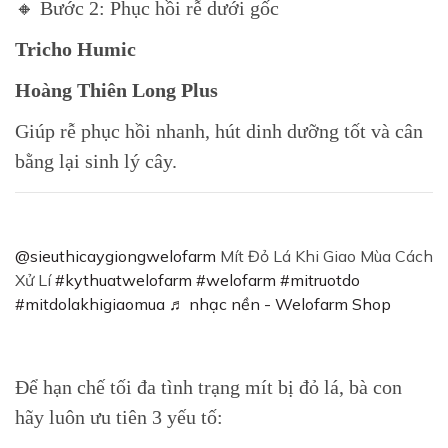
🔸 Bước 2: Phục hồi rễ dưới gốc
Tricho Humic
Hoàng Thiên Long Plus
Giúp rễ phục hồi nhanh, hút dinh dưỡng tốt và cân
bằng lại sinh lý cây.
@sieuthicaygiongwelofarm
Mít Đỏ Lá Khi Giao Mùa Cách
Xử Lí
#kythuatwelofarm
#welofarm
#mitruotdo
#mitdolakhigiaomua
♬ nhạc nền - Welofarm Shop
Để hạn chế tối đa tình trạng mít bị đỏ lá, bà con
hãy luôn ưu tiên 3 yếu tố: