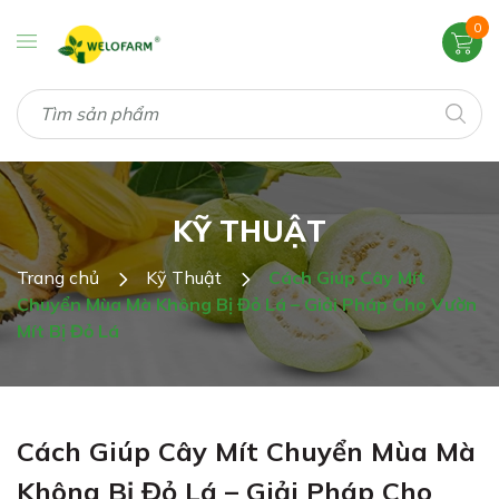
0
KỸ THUẬT
Trang chủ
Kỹ Thuật
Cách Giúp Cây Mít
Chuyển Mùa Mà Không Bị Đỏ Lá – Giải Pháp Cho Vườn
Mít Bị Đỏ Lá
Cách Giúp Cây Mít Chuyển Mùa Mà
Không Bị Đỏ Lá – Giải Pháp Cho