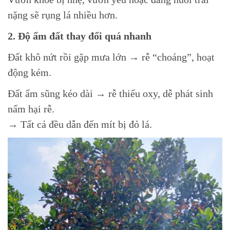
nặng sẽ rụng lá nhiều hơn.
2. Độ ẩm đất thay đổi quá nhanh
Đất khô nứt rồi gặp mưa lớn → rễ “choáng”, hoạt
động kém.
Đất ẩm sũng kéo dài → rễ thiếu oxy, dễ phát sinh
nấm hại rễ.
→ Tất cả đều dẫn đến mít bị đỏ lá.