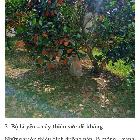
3. Bộ lá yếu – cây thiếu sức đề kháng
Những vườn thiếu dinh dưỡng nền, lá mỏng – xanh