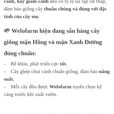
cành, hay giâm cành
đều có tỷ lệ lai tạp rất thấp,
đảm bảo giống cây
thuần chủng và đúng với đặc
tính của cây mẹ.
🌱 Welofarm hiện đang sẵn hàng cây
giống mận Hồng và mận Xanh Đường
đúng chuẩn:
- Rễ khỏe, phát triển cực
tốt.
- Cây ghép chui cành chuẩn giống, đảm bảo
năng
suất.
- Mỗi cây đều được
Welofarm
tuyển chọn kỹ
càng trước khi xuất vườn.