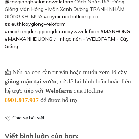
@caygionghoakiengwelofarm
Cách Nhận Biết Đúng
Giống Mận Hồng - Mận Xanh Đường TRÁNH NHẦM
GIỐNG KHI MUA
#caygiongchatluongcao
#sieuthicaygiongwelofarm
#muahangdunggiongdenngaywwelofarm
#MANHONG
#MANXANHDUONG
♬ nhạc nền - WELOFARM - Cây
Giống
📩 Nếu bà con cần tư vấn hoặc muốn xem lô
cây
giống mận tại vườn
, cứ để lại bình luận hoặc liên
hệ trực tiếp với
Welofarm
qua Hotline
0901.917.937
để được hỗ trợ
Chia sẻ bài viết:
Viết bình luận của bạn: