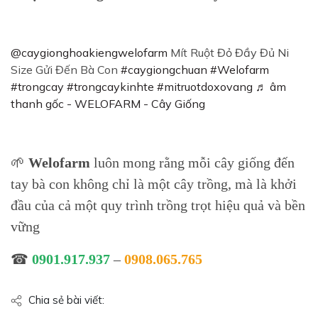
@caygionghoakiengwelofarm
Mít Ruột Đỏ Đầy Đủ Ni
Size Gửi Đến Bà Con
#caygiongchuan
#Welofarm
#trongcay
#trongcaykinhte
#mitruotdoxovang
♬ âm
thanh gốc - WELOFARM - Cây Giống
🌱
Welofarm
luôn mong rằng mỗi cây giống đến
tay bà con không chỉ là một cây trồng, mà là khởi
đầu của cả một quy trình trồng trọt hiệu quả và bền
vững
☎
0901.917.937
–
0908.065.765
Chia sẻ bài viết: