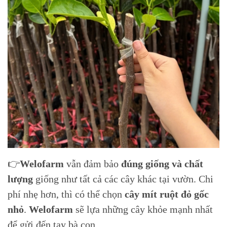
👉
Welofarm
vẫn đảm bảo
đúng giống và chất
lượng
giống như tất cả các cây khác tại vườn. Chi
phí nhẹ hơn, thì có thể chọn
cây mít ruột đỏ gốc
nhỏ
.
Welofarm
sẽ lựa những cây khỏe mạnh nhất
để gửi đến tay bà con