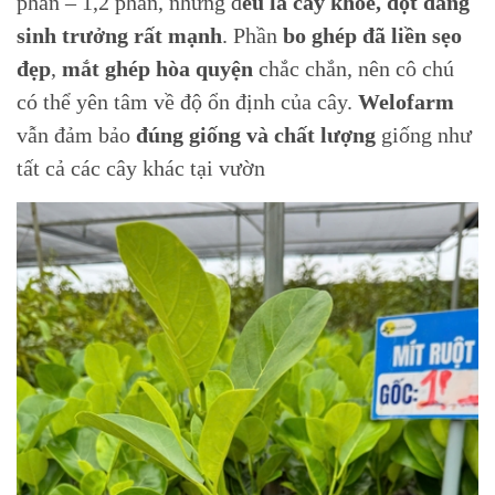
phân – 1,2 phân, nhưng đ
ều là cây khỏe, đọt đang
sinh trưởng rất mạnh
. Phần
bo ghép đã liền sẹo
đẹp
,
mắt ghép hòa quyện
chắc chắn, nên cô chú
có thể yên tâm về độ ổn định của cây.
Welofarm
vẫn đảm bảo
đúng giống và chất lượng
giống như
tất cả các cây khác tại vườn