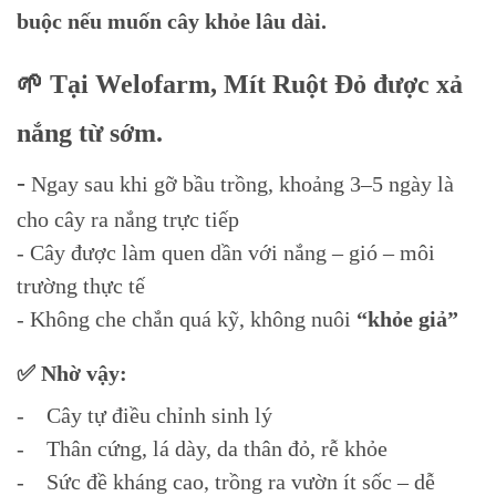
buộc nếu muốn cây khỏe lâu dài.
🌱 Tại Welofarm, Mít Ruột Đỏ được xả
nắng từ sớm.
-
Ngay sau khi gỡ bầu trồng, khoảng 3–5 ngày là
cho cây ra nắng trực tiếp
- Cây được làm quen dần với nắng – gió – môi
trường thực tế
- Không che chắn quá kỹ, không nuôi
“khỏe giả”
✅ Nhờ vậy:
- Cây tự điều chỉnh sinh lý
- Thân cứng, lá dày, da thân đỏ, rễ khỏe
- Sức đề kháng cao, trồng ra vườn ít sốc – dễ