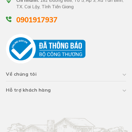
Chi nhánh:
182 Đường 868, Tổ 5, Ấp 3, Xã Tân Bình,
TX. Cai Lậy, Tỉnh Tiền Giang
0901917937
Về chúng tôi
Hỗ trợ khách hàng