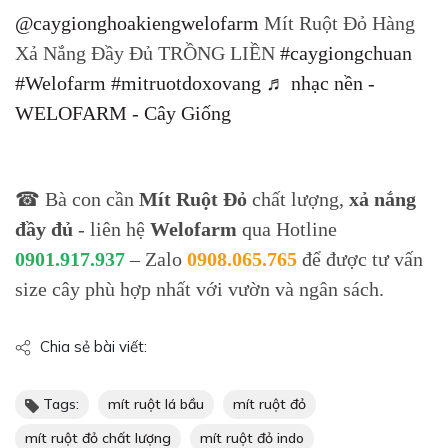
@caygionghoakiengwelofarm
Mít Ruột Đỏ Hàng
Xả Nắng Đầy Đủ TRỒNG LIỀN
#caygiongchuan
#Welofarm
#mitruotdoxovang
♬ nhạc nền -
WELOFARM - Cây Giống
☎ Bà con cần
Mít Ruột Đỏ
chất lượng,
xả nắng
đầy đủ
- liên hệ
Welofarm
qua Hotline
0901.917.937
– Zalo
0908.065.765
để được tư vấn
size cây phù hợp nhất với vườn và ngân sách.
Chia sẻ bài viết:
Tags:
mít ruột lá bầu
mít ruột đỏ
mít ruột đỏ chất lượng
mít ruột đỏ indo