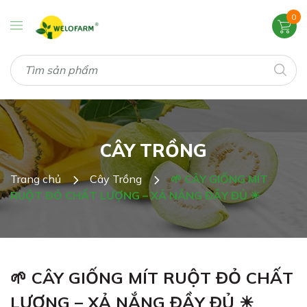
0
CÂY TRỒNG
Trang chủ
Cây Trồng
🌱 CÂY GIỐNG MÍT
RUỘT ĐỎ CHẤT LƯỢNG – XẢ NẮNG ĐẦY ĐỦ ☀
🌱 CÂY GIỐNG MÍT RUỘT ĐỎ CHẤT
LƯỢNG – XẢ NẮNG ĐẦY ĐỦ ☀