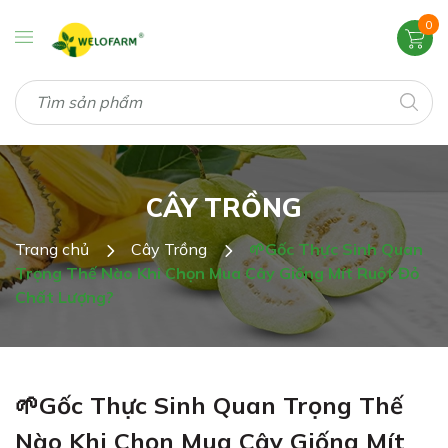
0
CÂY TRỒNG
Trang chủ
Cây Trồng
🌱Gốc Thực Sinh Quan
Trọng Thế Nào Khi Chọn Mua Cây Giống Mít Ruột Đỏ
Chất Lượng?
🌱Gốc Thực Sinh Quan Trọng Thế
Nào Khi Chọn Mua Cây Giống Mít