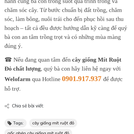
hành cùng bà con trong suốt quá trình trồng và
chăm sóc cây. Từ bước chuẩn bị đất trồng, chăm
sóc, làm bông, nuôi trái cho đến phục hồi sau thu
hoạch – tất cả đều được hướng dẫn kỹ càng để quý
bà con an tâm trồng trọt và có những mùa màng
đúng ý.
☎ Nếu đang quan tâm đến
cây giống Mít Ruột
Đỏ chất lượng
, quý bà con hãy liên hệ ngay với
0901.917.937
Welofarm
qua Hotline
để được
hỗ trợ.
Chia sẻ bài viết:
Tags:
cây giống mít ruột đỏ
gốc ghép cây giống mít ruột đỏ