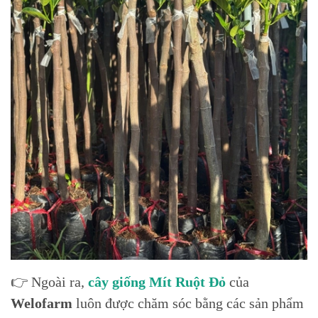
👉 Ngoài ra,
cây giống Mít Ruột Đỏ
của
Welofarm
luôn được chăm sóc bằng các sản phẩm