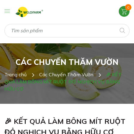
0
CÁC CHUYẾN THĂM VƯỜN
Trang chủ
Các Chuyến Thăm Vườn
🎉 KẾT
QUẢ LÀM BÔNG MÍT RUỘT ĐỎ NGHỊCH VỤ BẰNG
HỮU CƠ
🎉 KẾT QUẢ LÀM BÔNG MÍT RUỘT
ĐỎ NGHỊCH VỤ BẰNG HỮU CƠ