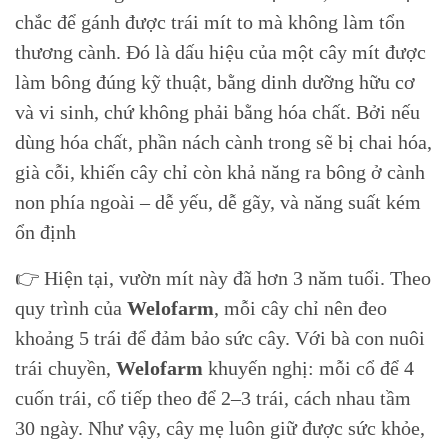
chắc để gánh được trái mít to mà không làm tổn
thương cành. Đó là dấu hiệu của một cây mít được
làm bông đúng kỹ thuật, bằng dinh dưỡng hữu cơ
và vi sinh, chứ không phải bằng hóa chất. Bởi nếu
dùng hóa chất, phần nách cành trong sẽ bị chai hóa,
già cỗi, khiến cây chỉ còn khả năng ra bông ở cành
non phía ngoài – dễ yếu, dễ gãy, và năng suất kém
ổn định
👉 Hiện tại, vườn mít này đã hơn 3 năm tuổi. Theo
quy trình của
Welofarm
, mỗi cây chỉ nên đeo
khoảng 5 trái để đảm bảo sức cây. Với bà con nuôi
trái chuyền,
Welofarm
khuyến nghị: mỗi cổ để 4
cuốn trái, cổ tiếp theo để 2–3 trái, cách nhau tầm
30 ngày. Như vậy, cây mẹ luôn giữ được sức khỏe,