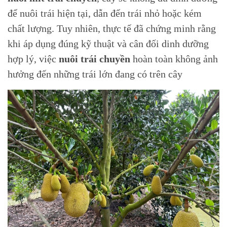
để nuôi trái hiện tại, dẫn đến trái nhỏ hoặc kém
chất lượng. Tuy nhiên, thực tế đã chứng minh rằng
khi áp dụng đúng kỹ thuật và cân đối dinh dưỡng
hợp lý, việc
nuôi trái chuyền
hoàn toàn không ảnh
hưởng đến những trái lớn đang có trên cây