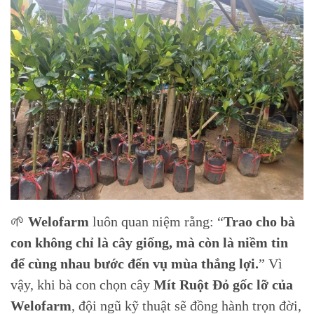
🌱
Welofarm
luôn quan niệm rằng: “
Trao cho bà
con không chỉ là cây giống, mà còn là niềm tin
để cùng nhau bước đến vụ mùa thắng lợi.
” Vì
vậy, khi bà con chọn cây
Mít Ruột Đỏ gốc lỡ của
Welofarm
, đội ngũ kỹ thuật sẽ đồng hành trọn đời,