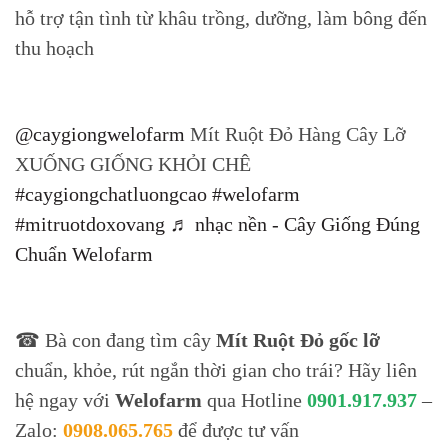
hỗ trợ tận tình từ khâu trồng, dưỡng, làm bông đến
thu hoạch
@caygiongwelofarm
Mít Ruột Đỏ Hàng Cây Lỡ
XUỐNG GIỐNG KHỎI CHÊ
#caygiongchatluongcao
#welofarm
#mitruotdoxovang
♬ nhạc nền - Cây Giống Đúng
Chuẩn Welofarm
☎ Bà con đang tìm cây
Mít Ruột Đỏ gốc lỡ
chuẩn, khỏe, rút ngắn thời gian cho trái? Hãy liên
hệ ngay với
Welofarm
qua Hotline
0901.917.937
–
Zalo:
0908.065.765
để được tư vấn