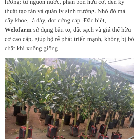
lưỡng: từ nguồn nước, phân bón hữu cơ, đến kỹ
thuật tạo tán và quản lý sinh trưởng. Nhờ đó mà
cây khỏe, lá dày, đọt cứng cáp. Đặc biệt,
Welofarm
sử dụng bầu to, đất sạch và giá thể hữu
cơ cao cấp, giúp bộ rễ phát triển mạnh, không bị bó
chặt khi xuống giống