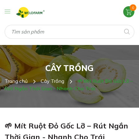
0
CÂY TRỒNG
Trang chủ
Cây Trồng
🌱 Mít Ruột Đỏ Gốc Lỡ –
Rút Ngắn Thời Gian - Nhanh Cho Trái
🌱 Mít Ruột Đỏ Gốc Lỡ – Rút Ngắn
Thời Gian - Nhanh Cho Trái