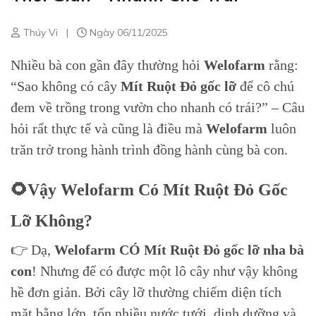
Thúy Vi
|
Ngày 06/11/2025
Nhiều bà con gần đây thường hỏi
Welofarm
rằng:
“Sao không có cây
Mít Ruột Đỏ gốc lỡ
để cô chú
đem về trồng trong vườn cho nhanh có trái?” – Câu
hỏi rất thực tế và cũng là điều mà
Welofarm
luôn
trăn trở trong hành trình đồng hành cùng bà con.
🌻Vậy Welofarm Có Mít Ruột Đỏ Gốc
Lỡ Không?
👉 Dạ,
Welofarm CÓ Mít Ruột Đỏ gốc lỡ nha bà
con
! Nhưng để có được một lô cây như vậy không
hề đơn giản. Bởi cây lỡ thường chiếm diện tích
mặt bằng lớn, tốn nhiều nước tưới, dinh dưỡng và