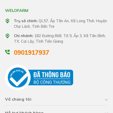
WELOFARM
Trụ sở chính:
QL57, Ấp Tân An, Xã Long Thới, Huyện
Chợ Lách, Tỉnh Bến Tre
Chi nhánh:
182 Đường 868, Tổ 5, Ấp 3, Xã Tân Bình,
TX. Cai Lậy, Tỉnh Tiền Giang
0901917937
Về chúng tôi
Hỗ trợ khách hàng