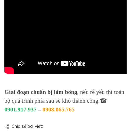
Giai đoạn chuẩn bị làm bông
, nếu rễ yếu thì toàn
bộ quá trình phía sau sẽ khó thành công.
☎
0901.917.937
–
0908.065.765
Chia sẻ bài viết: