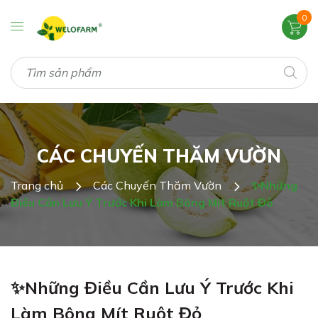
0
CÁC CHUYẾN THĂM VƯỜN
Trang chủ
Các Chuyến Thăm Vườn
✨Những
Điều Cần Lưu Ý Trước Khi Làm Bông Mít Ruột Đỏ
✨Những Điều Cần Lưu Ý Trước Khi
Làm Bông Mít Ruột Đỏ