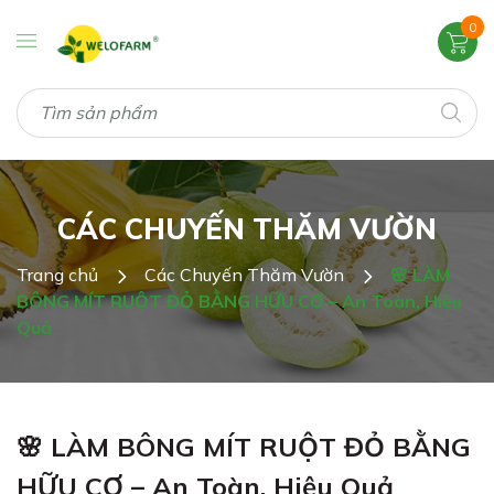
0
CÁC CHUYẾN THĂM VƯỜN
Trang chủ
Các Chuyến Thăm Vườn
🌸 LÀM
BÔNG MÍT RUỘT ĐỎ BẰNG HỮU CƠ – An Toàn, Hiệu
Quả
🌸 LÀM BÔNG MÍT RUỘT ĐỎ BẰNG
HỮU CƠ – An Toàn, Hiệu Quả