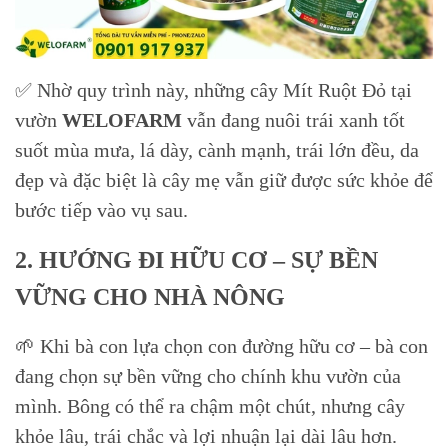
✅ Nhờ quy trình này, những cây Mít Ruột Đỏ tại
vườn
WELOFARM
vẫn đang nuôi trái xanh tốt
suốt mùa mưa, lá dày, cành mạnh, trái lớn đều, da
đẹp và đặc biệt là cây mẹ vẫn giữ được sức khỏe để
bước tiếp vào vụ sau.
2. HƯỚNG ĐI HỮU CƠ – SỰ BỀN
VỮNG CHO NHÀ NÔNG
🌱 Khi bà con lựa chọn con đường hữu cơ – bà con
đang chọn sự bền vững cho chính khu vườn của
mình. Bông có thể ra chậm một chút, nhưng cây
khỏe lâu, trái chắc và lợi nhuận lại dài lâu hơn.