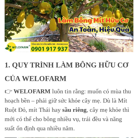
1. QUY TRÌNH LÀM BÔNG HỮU CƠ
CỦA WELOFARM
👉
WELOFARM
luôn tin rằng: muốn có mùa thu
hoạch bền – phải giữ sức khỏe cây mẹ. Dù là Mít
Ruột Đỏ, mít Thái hay
sầu riêng
, cây mẹ khỏe thì
mới có thể cho bông nhiều vụ, trái đều và năng
suất ổn định qua nhiều năm.