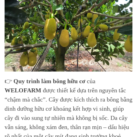
👉
Quy trình làm bông hữu cơ
của
WELOFARM
được thiết kế dựa trên nguyên tắc
“chậm mà chắc”. Cây được kích thích ra bông bằng
dinh dưỡng hữu cơ khoáng kết hợp vi sinh, giúp
cây đi vào sung tự nhiên mà không bị sốc. Da cây
vẫn sáng, không xám đen, thân rạn mịn – dấu hiệu
rõ nhất của một cây mít đang sinh trưởng khoẻ