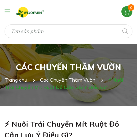
0
CÁC CHUYẾN THĂM VƯỜN
Trang chủ
Các Chuyến Thăm Vườn
⚡ Nuôi
Trái Chuyền Mít Ruột Đỏ Cần Lưu Ý Điều Gì?
⚡ Nuôi Trái Chuyền Mít Ruột Đỏ
Cần Lưu Ý Điều Gì?