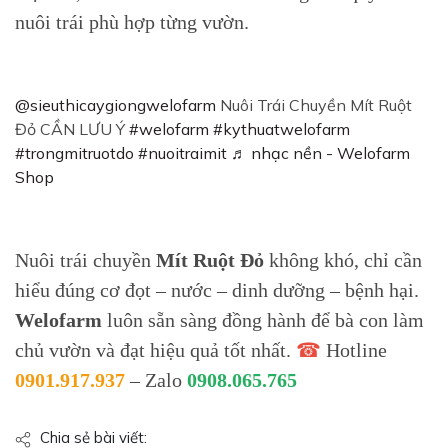
nuôi trái phù hợp từng vườn.
@sieuthicaygiongwelofarm
Nuôi Trái Chuyền Mít Ruột
Đỏ CẦN LƯU Ý
#welofarm
#kythuatwelofarm
#trongmitruotdo
#nuoitraimit
♬ nhạc nền - Welofarm
Shop
Nuôi trái chuyền
Mít Ruột Đỏ
không khó, chỉ cần
hiểu đúng cơ đọt – nước – dinh dưỡng – bệnh hại.
Welofarm
luôn sẵn sàng đồng hành để bà con làm
chủ vườn và đạt hiệu quả tốt nhất.
☎
Hotline
0901.917.937
– Zalo
0908.065.765
Chia sẻ bài viết: