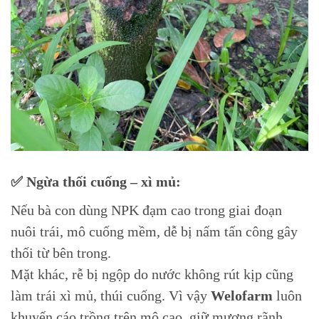
✅ Ngừa thối cuống – xì mủ:
Nếu bà con dùng NPK đạm cao trong giai đoạn
nuôi trái, mô cuống mềm, dễ bị nấm tấn công gây
thối từ bên trong.
Mặt khác, rễ bị ngộp do nước không rút kịp cũng
làm trái xì mủ, thúi cuống. Vì vậy
Welofarm
luôn
khuyến cáo trồng trên mô cao, giữ mương rãnh