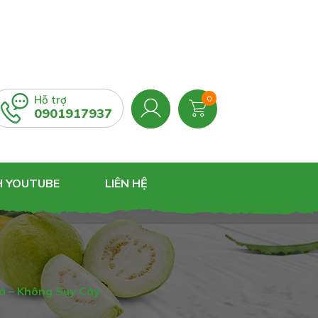
Hỗ trợ
0
0901917937
H YOUTUBE
LIÊN HỆ
Lá – Không Suy Cây