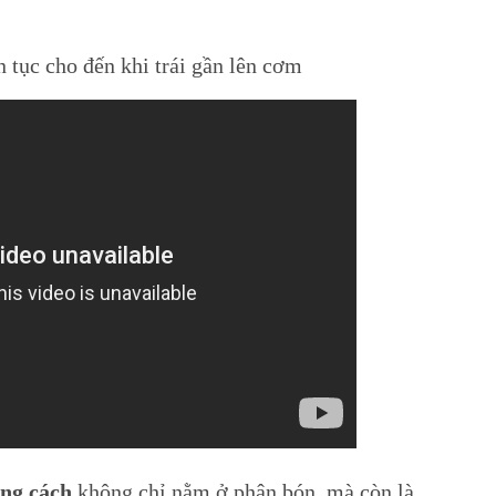
n tục cho đến khi trái gần lên cơm
úng cách
không chỉ nằm ở phân bón, mà còn là