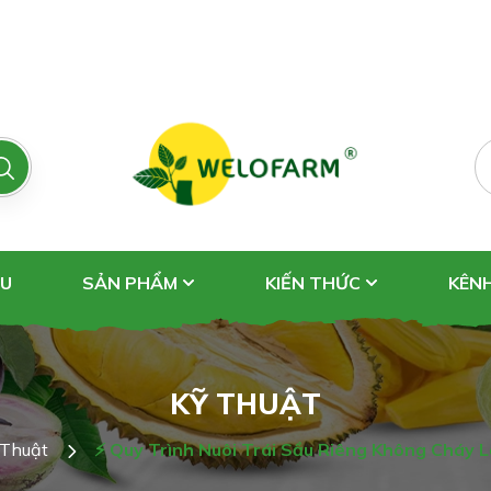
ỆU
SẢN PHẨM
KIẾN THỨC
KÊN
KỸ THUẬT
 Thuật
⚡ Quy Trình Nuôi Trái Sầu Riêng Không Cháy 