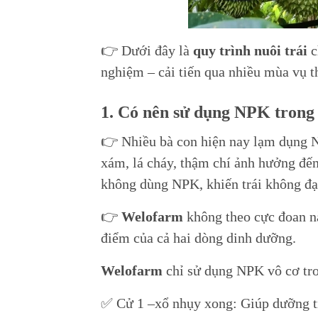
👉 Dưới đây là
quy trình nuôi trái
c
nghiệm – cải tiến qua nhiều mùa vụ t
1. Có nên sử dụng NPK trong q
👉 Nhiều bà con hiện nay lạm dụng N
xám, lá cháy, thậm chí ảnh hưởng đến 
không dùng NPK, khiến trái không đạ
👉
Welofarm
không theo cực đoan nà
điểm của cả hai dòng dinh dưỡng.
Welofarm
chỉ sử dụng NPK vô cơ tro
✅ Cử 1 –xổ nhụy xong: Giúp dưỡng trá