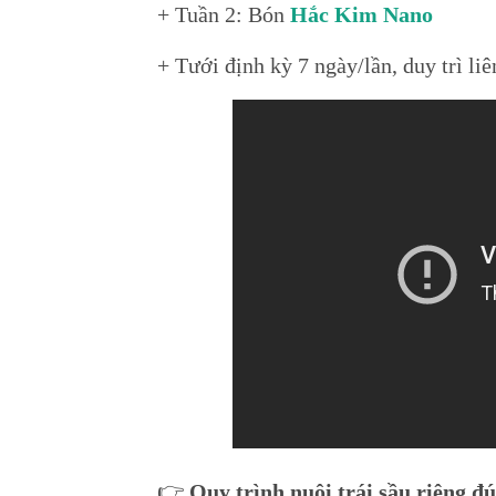
+ Tuần 2: Bón
Hắc Kim Nano
+ Tưới định kỳ 7 ngày/lần, duy trì liê
👉
Quy trình nuôi trái sầu riêng đ