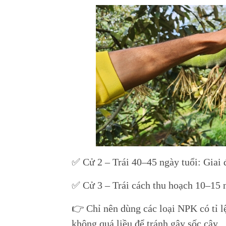
✅ Cử 2 – Trái 40–45 ngày tuổi: Giai 
✅ Cử 3 – Trái cách thu hoạch 10–15 n
👉 Chỉ nên dùng các loại NPK có tỉ lệ
không quá liều để tránh gây sốc cây.