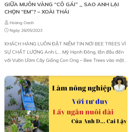
GIỮA MUÔN VÀNG “CÔ GÁI” _ SAO ANH LẠI
CHỌN “EM”? – XOÀI THÁI
Hoàng Oanh
Ngày 26/05/2023
KHÁCH HÀNG LUÔN ĐẶT NIỀM TIN NƠI BEE TREES VÌ
SỰ CHẤT LƯỢNG Anh L… Mỹ Hạnh Đông, lần đầu đến
với Vườn Ươm Cây Giống Con Ong – Bee Trees vào một
chiều mưa muộn! Anh là nhân viên quản lý c...