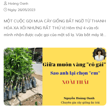
Hoàng Oanh
Ngày 26/05/2023
MỘT CUỘC GỌI MUA CÂY GIỐNG BẤT NGỜ TỪ THANH
HÓA XA XÔI NHƯNG RẤT THÚ VỊ Hôm thứ 4 vừa rồi
mình nhận được cuộc gọi của một số lạ. Vừa bắt máy lên
đã biết anh T.. là người đầy nội lực, dám...