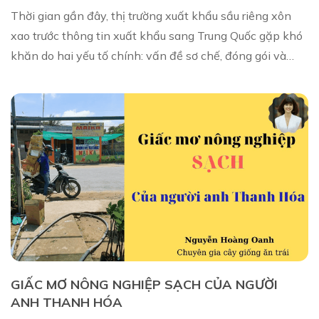
Thời gian gần đây, thị trường xuất khẩu sầu riêng xôn
xao trước thông tin xuất khẩu sang Trung Quốc gặp khó
khăn do hai yếu tố chính: vấn đề sơ chế, đóng gói và
nguy cơ nhiễm chất gây ung thư như v...
GIẤC MƠ NÔNG NGHIỆP SẠCH CỦA NGƯỜI
ANH THANH HÓA