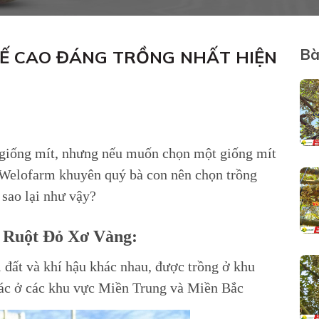
Bà
 TẾ CAO ĐÁNG TRỒNG NHẤT HIỆN
u giống mít, nhưng nếu muốn chọn một giống mít
hì Welofarm khuyên quý bà con nên chọn trồng
 sao lại như vậy?
t Ruột Đỏ Xơ Vàng:
i đất và khí hậu khác nhau, được trồng ở khu
rác ở các khu vực Miền Trung và Miền Bắc