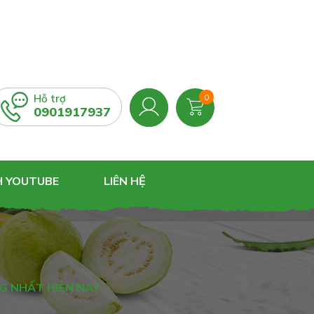
Hỗ trợ
0
0901917937
H YOUTUBE
LIÊN HỆ
NG NHẤT HIỆN NAY