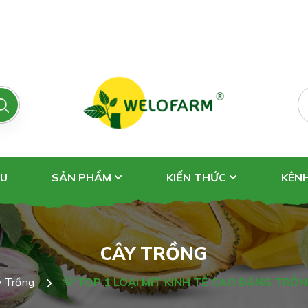
ỆU
SẢN PHẨM
KIẾN THỨC
KÊN
CÂY TRỒNG
 Trồng
💡 TOP 1 LOẠI MÍT KINH TẾ CAO ĐÁNG TRỒ