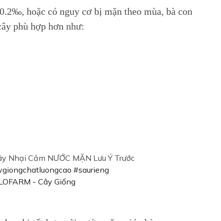
0.2‰, hoặc có nguy cơ bị mặn theo mùa, bà con
cây phù hợp hơn như:
Cây Nhại Cảm NƯỚC MẶN Lưu Ý Trước
ygiongchatluongcao
#saurieng
LOFARM - Cây Giống