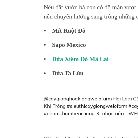
Nếu đất vườn bà con có độ mặn vượt 
nên chuyển hướng sang trồng những 
• Mít Ruột Đỏ
• Sapo Mexico
•
Dừa Xiêm Đỏ Mã Lai
• Dừa Ta Lùn
@caygionghoakiengwelofarm
Hai Loại 
Khi Trồng
#sieuthicaygiongwelofarm
#ca
#chomchomtiencuong
♬ nhạc nền - WE