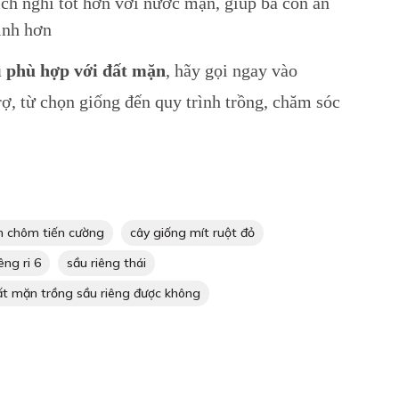
ích nghi tốt hơn với nước mặn, giúp bà con an
ịnh hơn
ì phù hợp với đất mặn
, hãy gọi ngay vào
rợ, từ chọn giống đến quy trình trồng, chăm sóc
m chôm tiến cường
cây giống mít ruột đỏ
êng ri 6
sầu riêng thái
ất mặn trồng sầu riêng được không