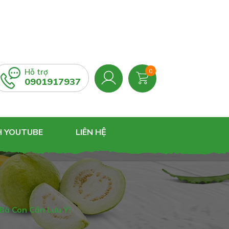
Hỗ trợ
0
0901917937
H YOUTUBE
LIÊN HỆ
Bà Con Cần Lưu Ý!