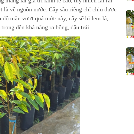
 mang lại giá trị kinh tế cao, tuy nhiên lại rất
ệt là về nguồn nước. Cây sầu riêng chỉ chịu được
 độ mặn vượt quá mức này, cây sẽ bị lem lá,
trọng đến khả năng ra bông, đậu trái.