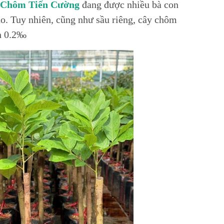
Chôm Tiến Cường
đang được nhiều bà con
ao. Tuy nhiên, cũng như sầu riêng, cây chôm
n 0.2‰