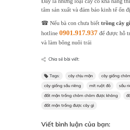
Đây là những loại cây có khả năng th
tâm sản xuất và đảm bảo kinh tế ổn đ
☎ Nếu bà con chưa biết
trồng cây g
0901.917.937
hotline
để được hỗ t
và làm bông nuôi trái
Chia sẻ bài viết:
Tags:
cây chịu mặn
cây giống chô
cây giống sầu riêng
mít ruột đỏ
sầu ri
đất mặn trồng chôm chôm được không
đ
đất mặn trồng được cây gì
Viết bình luận của bạn: