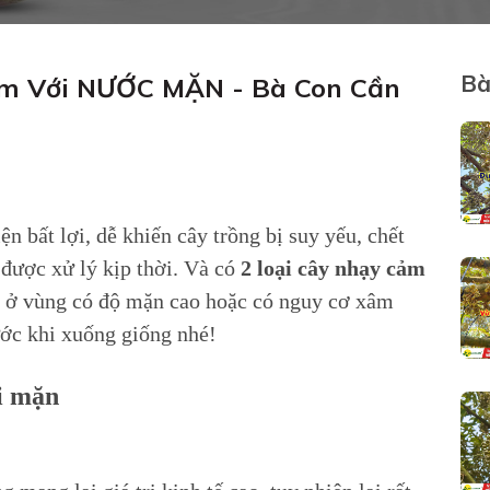
Bà
ảm Với NƯỚC MẶN - Bà Con Cần
 bất lợi, dễ khiến cây trồng bị suy yếu, chết
được xử lý kịp thời. Và có
2 loại cây nhạy cảm
g ở vùng có độ mặn cao hoặc có nguy cơ xâm
ước khi xuống giống nhé!
ới mặn