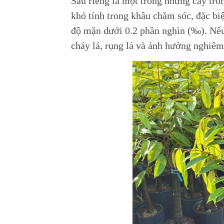
Sầu riêng là một trong những cây trồng
khó tính trong khâu chăm sóc, đặc bi
độ mặn dưới 0.2 phần nghìn (‰). Nếu
cháy lá, rụng lá và ảnh hưởng nghiêm 