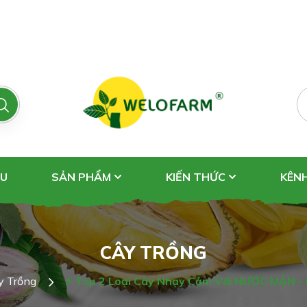
ỆU
SẢN PHẨM
KIẾN THỨC
KÊN
CÂY TRỒNG
y Trồng
⚡ Top 2 Loại Cây Nhạy Cảm Với NƯỚC MẶN - 